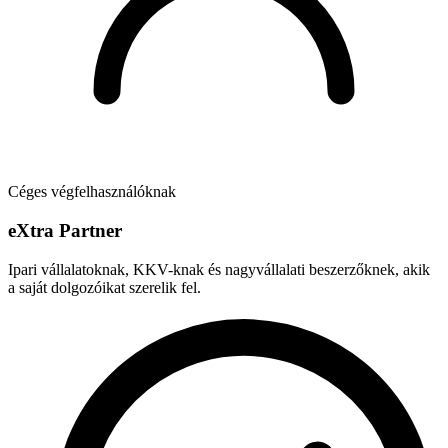
Céges végfelhasználóknak
e
X
tra Partner
Ipari vállalatoknak, KKV-knak és nagyvállalati beszerzőknek, akik
a saját dolgozóikat szerelik fel.