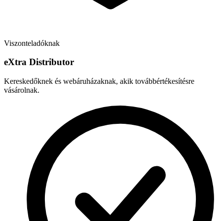
Viszonteladóknak
e
X
tra Distributor
Kereskedőknek és webáruházaknak, akik továbbértékesítésre
vásárolnak.