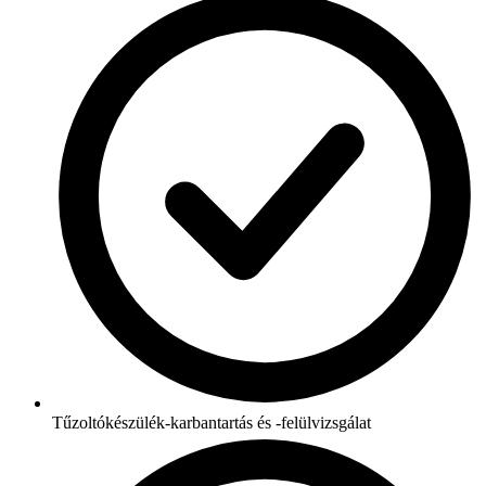
Tűzoltókészülék-karbantartás és -felülvizsgálat