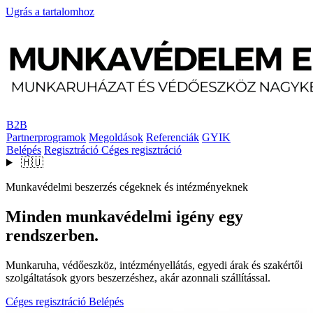
Ugrás a tartalomhoz
B2B
Partnerprogramok
Megoldások
Referenciák
GYIK
Belépés
Regisztráció
Céges regisztráció
🇭🇺
Munkavédelmi beszerzés cégeknek és intézményeknek
Minden munkavédelmi igény egy
rendszerben.
Munkaruha, védőeszköz, intézményellátás, egyedi árak és szakértői
szolgáltatások gyors beszerzéshez, akár azonnali szállítással.
Céges regisztráció
Belépés