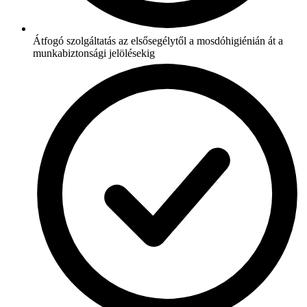
Átfogó szolgáltatás az elsősegélytől a mosdóhigiénián át a
munkabiztonsági jelölésekig