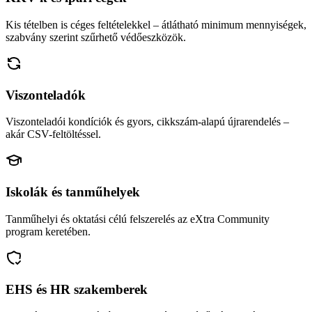
Kis tételben is céges feltételekkel – átlátható minimum mennyiségek,
szabvány szerint szűrhető védőeszközök.
Viszonteladók
Viszonteladói kondíciók és gyors, cikkszám-alapú újrarendelés –
akár CSV-feltöltéssel.
Iskolák és tanműhelyek
Tanműhelyi és oktatási célú felszerelés az eXtra Community
program keretében.
EHS és HR szakemberek