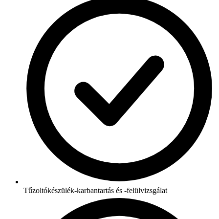
Tűzoltókészülék-karbantartás és -felülvizsgálat