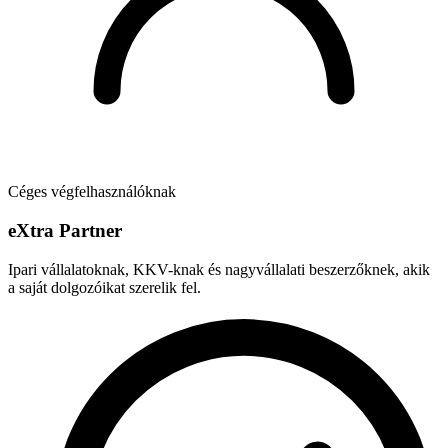
Céges végfelhasználóknak
e
X
tra Partner
Ipari vállalatoknak, KKV-knak és nagyvállalati beszerzőknek, akik
a saját dolgozóikat szerelik fel.