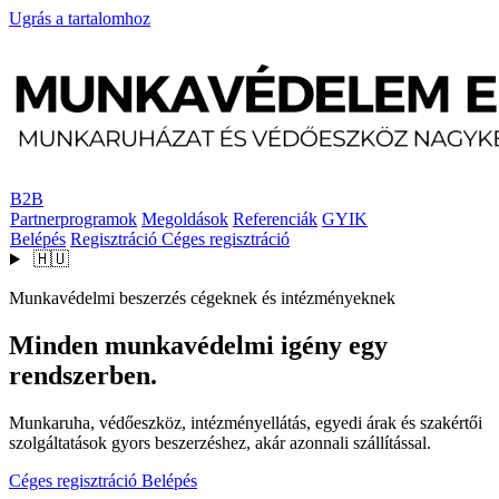
Ugrás a tartalomhoz
B2B
Partnerprogramok
Megoldások
Referenciák
GYIK
Belépés
Regisztráció
Céges regisztráció
🇭🇺
Munkavédelmi beszerzés cégeknek és intézményeknek
Minden munkavédelmi igény egy
rendszerben.
Munkaruha, védőeszköz, intézményellátás, egyedi árak és szakértői
szolgáltatások gyors beszerzéshez, akár azonnali szállítással.
Céges regisztráció
Belépés