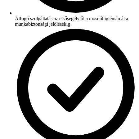
Átfogó szolgáltatás az elsősegélytől a mosdóhigiénián át a
munkabiztonsági jelölésekig