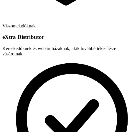
Viszonteladóknak
e
X
tra Distributor
Kereskedőknek és webáruházaknak, akik továbbértékesítésre
vásárolnak.