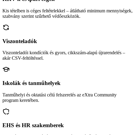
Kis tételben is céges feltételekkel – átlátható minimum mennyiségek,
szabvány szerint szűrhető védőeszközök.
Viszonteladók
Viszonteladói kondíciók és gyors, cikkszám-alapú újrarendelés –
akár CSV-feltöltéssel.
Iskolák és tanműhelyek
Tanműhelyi és oktatási célú felszerelés az eXtra Community
program keretében.
EHS és HR szakemberek