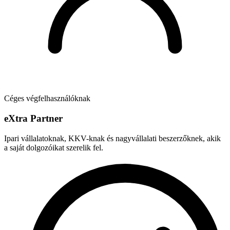
Céges végfelhasználóknak
e
X
tra Partner
Ipari vállalatoknak, KKV-knak és nagyvállalati beszerzőknek, akik
a saját dolgozóikat szerelik fel.