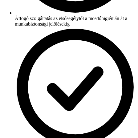
Átfogó szolgáltatás az elsősegélytől a mosdóhigiénián át a
munkabiztonsági jelölésekig