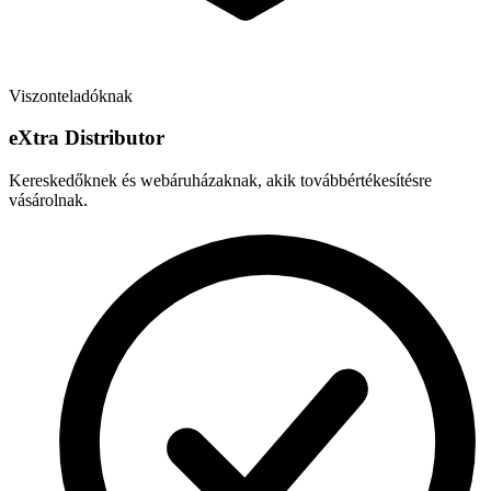
Viszonteladóknak
e
X
tra Distributor
Kereskedőknek és webáruházaknak, akik továbbértékesítésre
vásárolnak.