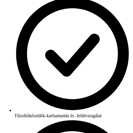
Tűzoltókészülék-karbantartás és -felülvizsgálat