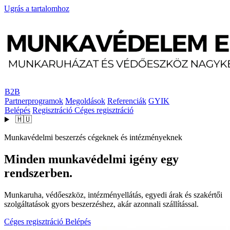
Ugrás a tartalomhoz
B2B
Partnerprogramok
Megoldások
Referenciák
GYIK
Belépés
Regisztráció
Céges regisztráció
🇭🇺
Munkavédelmi beszerzés cégeknek és intézményeknek
Minden munkavédelmi igény egy
rendszerben.
Munkaruha, védőeszköz, intézményellátás, egyedi árak és szakértői
szolgáltatások gyors beszerzéshez, akár azonnali szállítással.
Céges regisztráció
Belépés