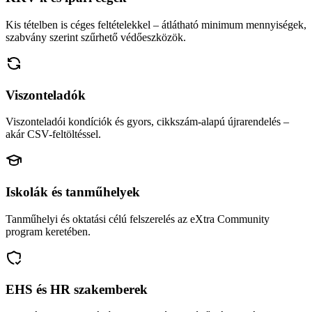
Kis tételben is céges feltételekkel – átlátható minimum mennyiségek,
szabvány szerint szűrhető védőeszközök.
Viszonteladók
Viszonteladói kondíciók és gyors, cikkszám-alapú újrarendelés –
akár CSV-feltöltéssel.
Iskolák és tanműhelyek
Tanműhelyi és oktatási célú felszerelés az eXtra Community
program keretében.
EHS és HR szakemberek