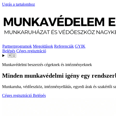
Ugrás a tartalomhoz
Partnerprogramok
Megoldások
Referenciák
GYIK
Belépés
Céges regisztráció
🇭🇺
Munkavédelmi beszerzés cégeknek és intézményeknek
Minden munkavédelmi igény egy rendszer
Munkaruha, védőeszköz, intézményellátás, egyedi árak és szakértői szo
Céges regisztráció
Belépés