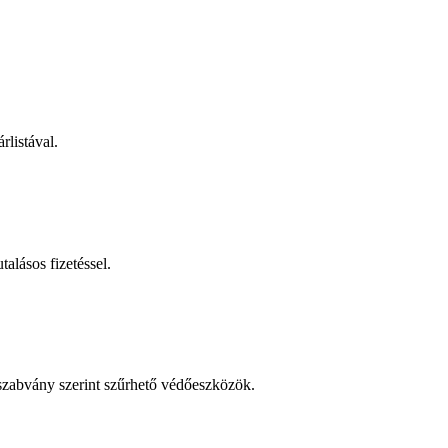
rlistával.
talásos fizetéssel.
 szabvány szerint szűrhető védőeszközök.