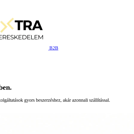
B2B
ben.
lgáltatások gyors beszerzéshez, akár azonnali szállítással.