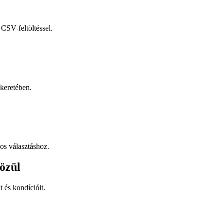
CSV-feltöltéssel.
keretében.
os választáshoz.
özül
t és kondícióit.