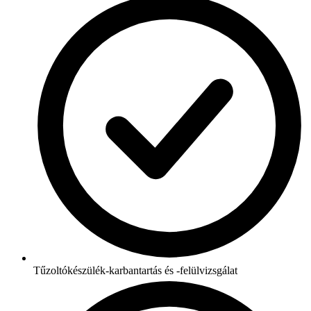
Tűzoltókészülék-karbantartás és -felülvizsgálat