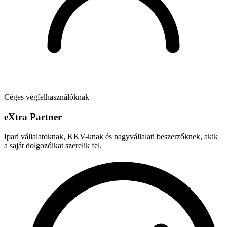
Céges végfelhasználóknak
e
X
tra Partner
Ipari vállalatoknak, KKV-knak és nagyvállalati beszerzőknek, akik
a saját dolgozóikat szerelik fel.