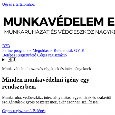
Ugrás a tartalomhoz
B2B
Partnerprogramok
Megoldások
Referenciák
GYIK
Belépés
Regisztráció
Céges regisztráció
🇭🇺
Munkavédelmi beszerzés cégeknek és intézményeknek
Minden munkavédelmi igény egy
rendszerben.
Munkaruha, védőeszköz, intézményellátás, egyedi árak és szakértői
szolgáltatások gyors beszerzéshez, akár azonnali szállítással.
Céges regisztráció
Belépés