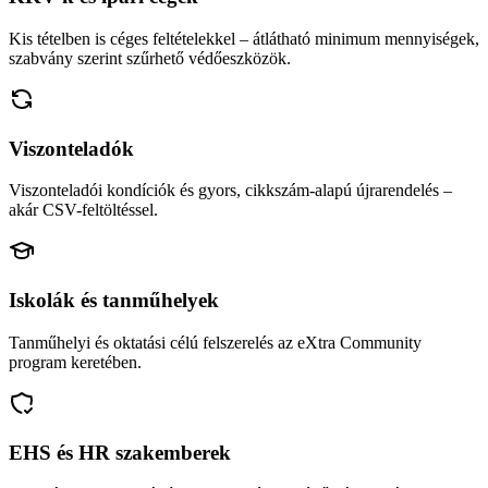
Kis tételben is céges feltételekkel – átlátható minimum mennyiségek,
szabvány szerint szűrhető védőeszközök.
Viszonteladók
Viszonteladói kondíciók és gyors, cikkszám-alapú újrarendelés –
akár CSV-feltöltéssel.
Iskolák és tanműhelyek
Tanműhelyi és oktatási célú felszerelés az eXtra Community
program keretében.
EHS és HR szakemberek