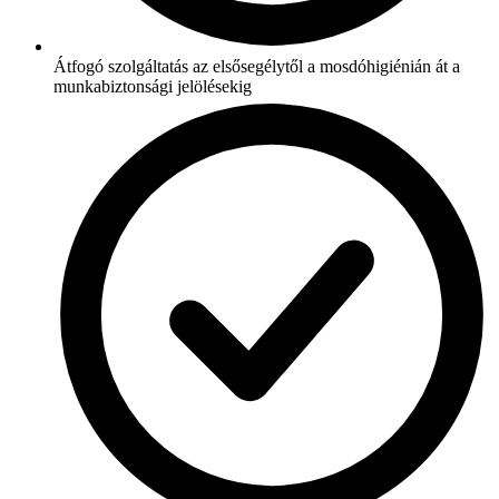
Átfogó szolgáltatás az elsősegélytől a mosdóhigiénián át a
munkabiztonsági jelölésekig