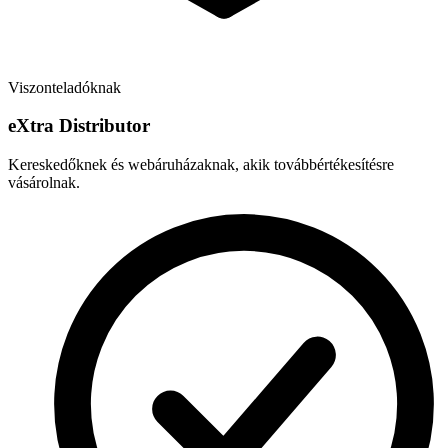
Viszonteladóknak
e
X
tra Distributor
Kereskedőknek és webáruházaknak, akik továbbértékesítésre
vásárolnak.