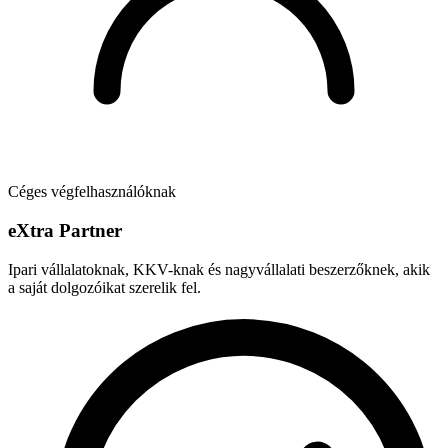
Céges végfelhasználóknak
e
X
tra Partner
Ipari vállalatoknak, KKV-knak és nagyvállalati beszerzőknek, akik
a saját dolgozóikat szerelik fel.