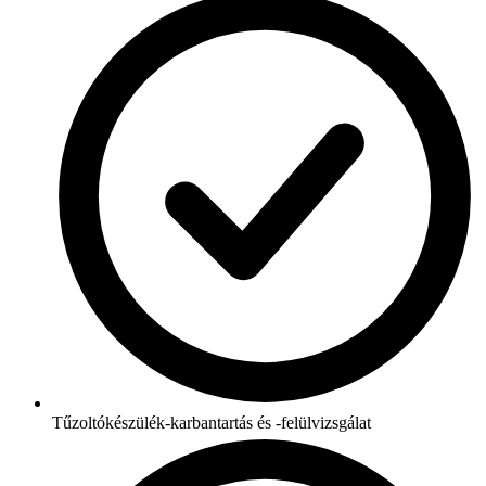
Tűzoltókészülék-karbantartás és -felülvizsgálat