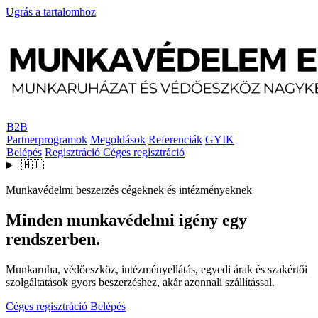
Ugrás a tartalomhoz
B2B
Partnerprogramok
Megoldások
Referenciák
GYIK
Belépés
Regisztráció
Céges regisztráció
🇭🇺
Munkavédelmi beszerzés cégeknek és intézményeknek
Minden munkavédelmi igény egy
rendszerben.
Munkaruha, védőeszköz, intézményellátás, egyedi árak és szakértői
szolgáltatások gyors beszerzéshez, akár azonnali szállítással.
Céges regisztráció
Belépés