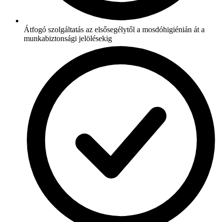
Átfogó szolgáltatás az elsősegélytől a mosdóhigiénián át a
munkabiztonsági jelölésekig