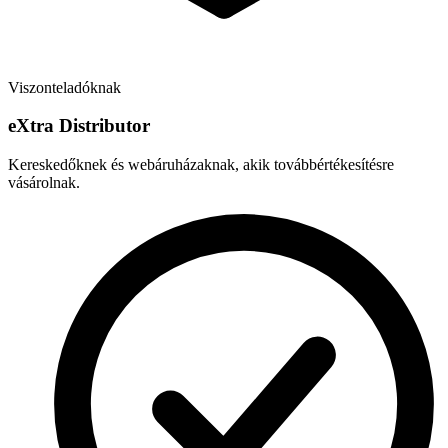
Viszonteladóknak
e
X
tra Distributor
Kereskedőknek és webáruházaknak, akik továbbértékesítésre
vásárolnak.