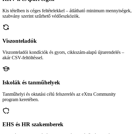
Kis tételben is céges feltételekkel – átlátható minimum mennyiségek,
szabvány szerint szűrhető védőeszközök.
Viszonteladók
Viszonteladói kondíciók és gyors, cikkszám-alapú újrarendelés –
akár CSV-feltöltéssel.
Iskolák és tanműhelyek
Tanműhelyi és oktatási célú felszerelés az eXtra Community
program keretében.
EHS és HR szakemberek