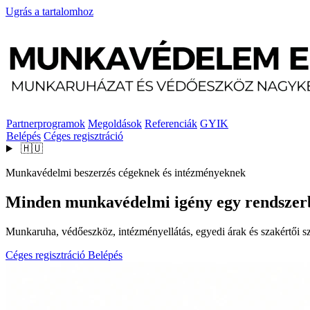
Ugrás a tartalomhoz
Partnerprogramok
Megoldások
Referenciák
GYIK
Belépés
Céges regisztráció
🇭🇺
Munkavédelmi beszerzés cégeknek és intézményeknek
Minden munkavédelmi igény egy rendszer
Munkaruha, védőeszköz, intézményellátás, egyedi árak és szakértői szo
Céges regisztráció
Belépés