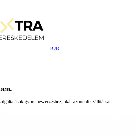
B2B
ben.
lgáltatások gyors beszerzéshez, akár azonnali szállítással.