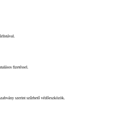
rlistával.
talásos fizetéssel.
 szabvány szerint szűrhető védőeszközök.