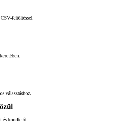
CSV-feltöltéssel.
keretében.
os választáshoz.
özül
t és kondícióit.