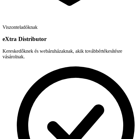
Viszonteladóknak
e
X
tra Distributor
Kereskedőknek és webáruházaknak, akik továbbértékesítésre
vásárolnak.