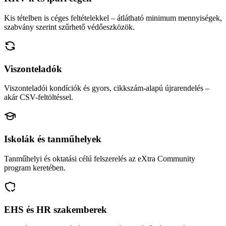
Kis tételben is céges feltételekkel – átlátható minimum mennyiségek,
szabvány szerint szűrhető védőeszközök.
Viszonteladók
Viszonteladói kondíciók és gyors, cikkszám-alapú újrarendelés –
akár CSV-feltöltéssel.
Iskolák és tanműhelyek
Tanműhelyi és oktatási célú felszerelés az eXtra Community
program keretében.
EHS és HR szakemberek