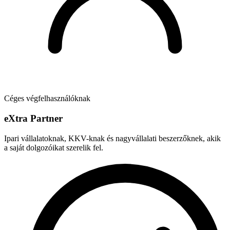
Céges végfelhasználóknak
e
X
tra Partner
Ipari vállalatoknak, KKV-knak és nagyvállalati beszerzőknek, akik
a saját dolgozóikat szerelik fel.