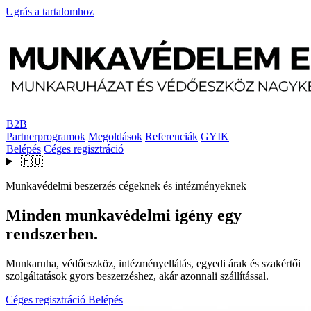
Ugrás a tartalomhoz
B2B
Partnerprogramok
Megoldások
Referenciák
GYIK
Belépés
Céges regisztráció
🇭🇺
Munkavédelmi beszerzés cégeknek és intézményeknek
Minden munkavédelmi igény egy
rendszerben.
Munkaruha, védőeszköz, intézményellátás, egyedi árak és szakértői
szolgáltatások gyors beszerzéshez, akár azonnali szállítással.
Céges regisztráció
Belépés