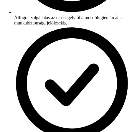
Átfogó szolgáltatás az elsősegélytől a mosdóhigiénián át a
munkabiztonsági jelölésekig