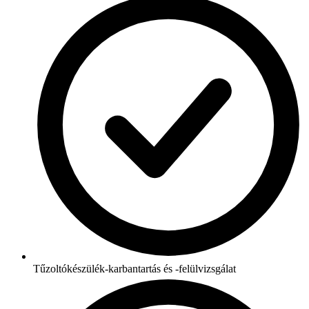
Tűzoltókészülék-karbantartás és -felülvizsgálat