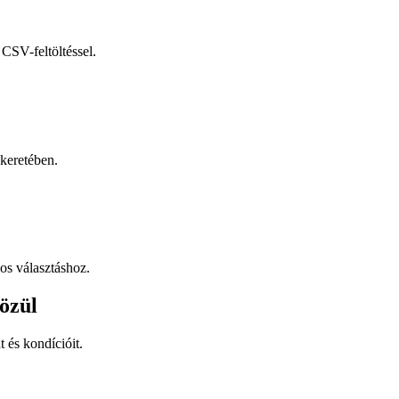
CSV-feltöltéssel.
keretében.
os választáshoz.
özül
t és kondícióit.