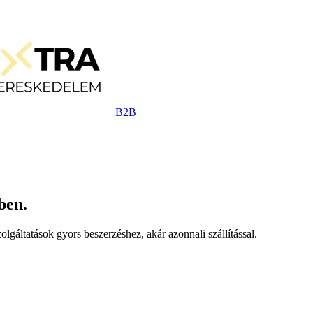
B2B
ben.
lgáltatások gyors beszerzéshez, akár azonnali szállítással.