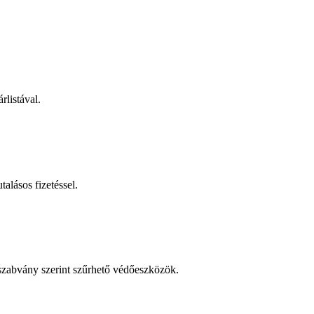
rlistával.
talásos fizetéssel.
 szabvány szerint szűrhető védőeszközök.