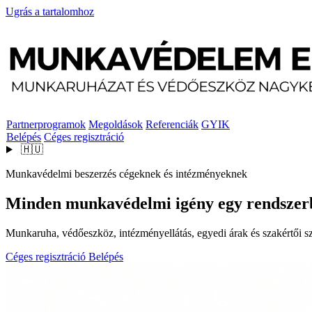
Ugrás a tartalomhoz
Partnerprogramok
Megoldások
Referenciák
GYIK
Belépés
Céges regisztráció
🇭🇺
Munkavédelmi beszerzés cégeknek és intézményeknek
Minden munkavédelmi igény egy rendszer
Munkaruha, védőeszköz, intézményellátás, egyedi árak és szakértői szo
Céges regisztráció
Belépés