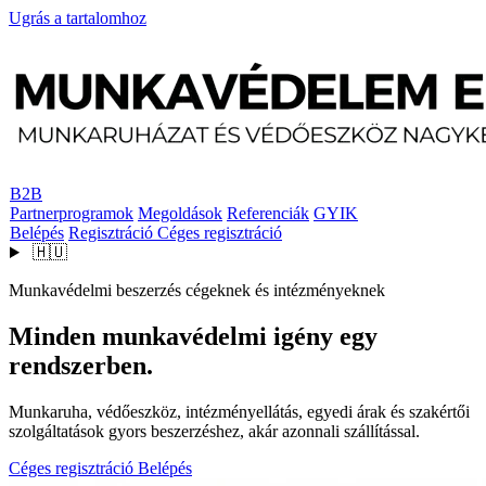
Ugrás a tartalomhoz
B2B
Partnerprogramok
Megoldások
Referenciák
GYIK
Belépés
Regisztráció
Céges regisztráció
🇭🇺
Munkavédelmi beszerzés cégeknek és intézményeknek
Minden munkavédelmi igény egy
rendszerben.
Munkaruha, védőeszköz, intézményellátás, egyedi árak és szakértői
szolgáltatások gyors beszerzéshez, akár azonnali szállítással.
Céges regisztráció
Belépés