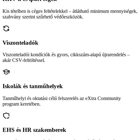
Kis tételben is céges feltételekkel – átlátható minimum mennyiségek,
szabvány szerint szűrhető védőeszközök.
Viszonteladók
Viszonteladói kondíciók és gyors, cikkszám-alapú újrarendelés –
akár CSV-feltöltéssel.
Iskolák és tanműhelyek
Tanműhelyi és oktatási célú felszerelés az eXtra Community
program keretében.
EHS és HR szakemberek