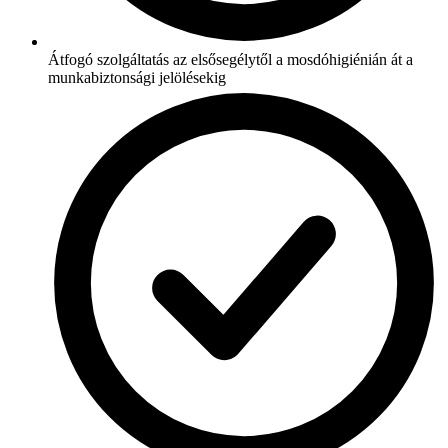
Átfogó szolgáltatás az elsősegélytől a mosdóhigiénián át a
munkabiztonsági jelölésekig