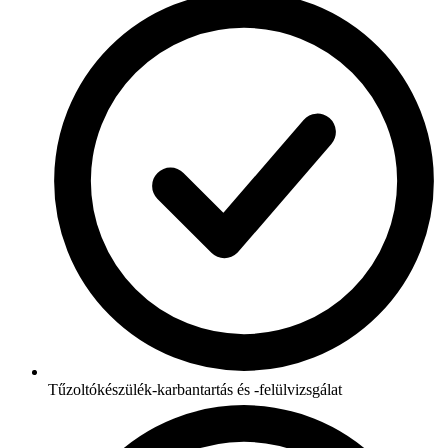
Tűzoltókészülék-karbantartás és -felülvizsgálat