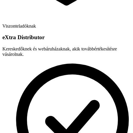
Viszonteladóknak
e
X
tra Distributor
Kereskedőknek és webáruházaknak, akik továbbértékesítésre
vásárolnak.