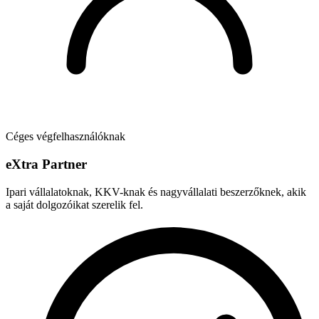
Céges végfelhasználóknak
e
X
tra Partner
Ipari vállalatoknak, KKV-knak és nagyvállalati beszerzőknek, akik
a saját dolgozóikat szerelik fel.