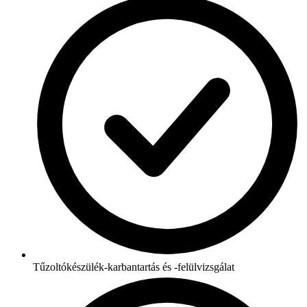
Tűzoltókészülék-karbantartás és -felülvizsgálat