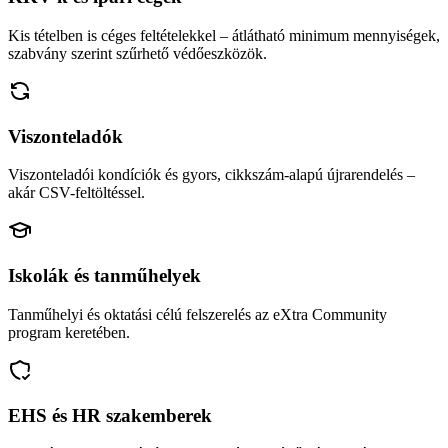
Kis tételben is céges feltételekkel – átlátható minimum mennyiségek,
szabvány szerint szűrhető védőeszközök.
Viszonteladók
Viszonteladói kondíciók és gyors, cikkszám-alapú újrarendelés –
akár CSV-feltöltéssel.
Iskolák és tanműhelyek
Tanműhelyi és oktatási célú felszerelés az eXtra Community
program keretében.
EHS és HR szakemberek