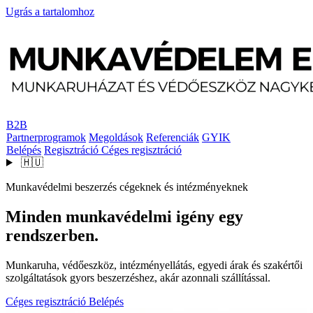
Ugrás a tartalomhoz
B2B
Partnerprogramok
Megoldások
Referenciák
GYIK
Belépés
Regisztráció
Céges regisztráció
🇭🇺
Munkavédelmi beszerzés cégeknek és intézményeknek
Minden munkavédelmi igény egy
rendszerben.
Munkaruha, védőeszköz, intézményellátás, egyedi árak és szakértői
szolgáltatások gyors beszerzéshez, akár azonnali szállítással.
Céges regisztráció
Belépés