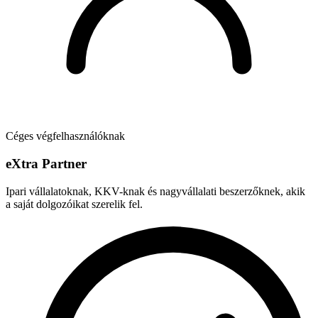
Céges végfelhasználóknak
e
X
tra Partner
Ipari vállalatoknak, KKV-knak és nagyvállalati beszerzőknek, akik
a saját dolgozóikat szerelik fel.