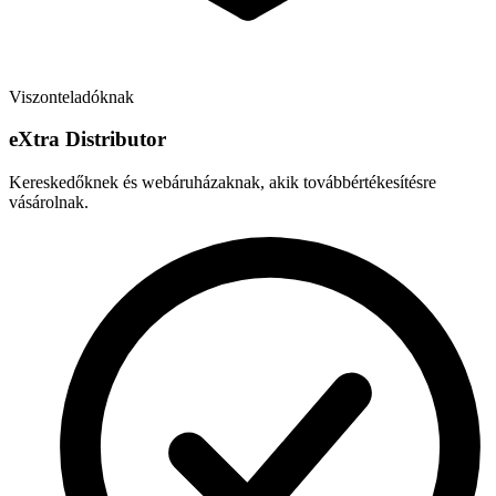
Viszonteladóknak
e
X
tra Distributor
Kereskedőknek és webáruházaknak, akik továbbértékesítésre
vásárolnak.