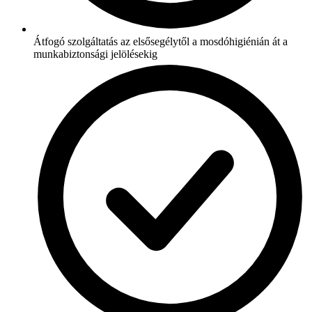
Átfogó szolgáltatás az elsősegélytől a mosdóhigiénián át a
munkabiztonsági jelölésekig