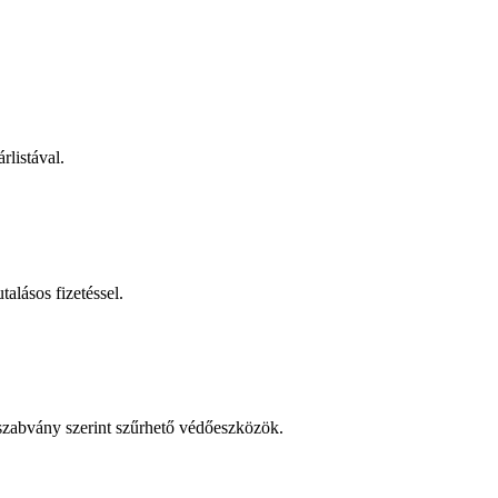
rlistával.
talásos fizetéssel.
 szabvány szerint szűrhető védőeszközök.