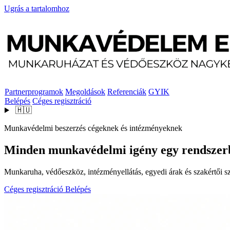
Ugrás a tartalomhoz
Partnerprogramok
Megoldások
Referenciák
GYIK
Belépés
Céges regisztráció
🇭🇺
Munkavédelmi beszerzés cégeknek és intézményeknek
Minden munkavédelmi igény egy rendszer
Munkaruha, védőeszköz, intézményellátás, egyedi árak és szakértői szo
Céges regisztráció
Belépés