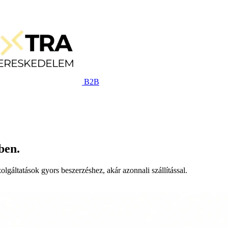
B2B
ben.
lgáltatások gyors beszerzéshez, akár azonnali szállítással.