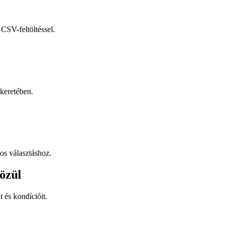
CSV-feltöltéssel.
keretében.
os választáshoz.
özül
t és kondícióit.