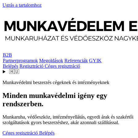
Ugrás a tartalomhoz
B2B
Partnerprogramok
Megoldások
Referenciák
GYIK
Belépés
Regisztráció
Céges regisztráció
🇭🇺
Munkavédelmi beszerzés cégeknek és intézményeknek
Minden munkavédelmi igény egy
rendszerben.
Munkaruha, védőeszköz, intézményellátás, egyedi árak és szakértői
szolgáltatások gyors beszerzéshez, akár azonnali szállítással.
Céges regisztráció
Belépés