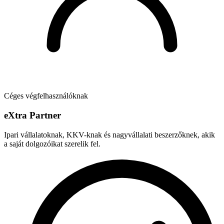
Céges végfelhasználóknak
e
X
tra Partner
Ipari vállalatoknak, KKV-knak és nagyvállalati beszerzőknek, akik
a saját dolgozóikat szerelik fel.