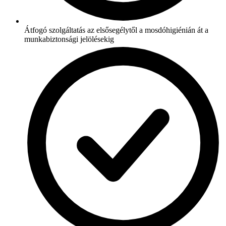
Átfogó szolgáltatás az elsősegélytől a mosdóhigiénián át a
munkabiztonsági jelölésekig