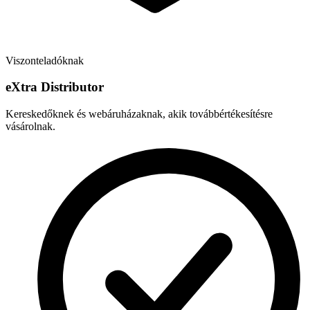
Viszonteladóknak
e
X
tra Distributor
Kereskedőknek és webáruházaknak, akik továbbértékesítésre
vásárolnak.