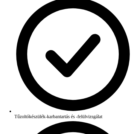
Tűzoltókészülék-karbantartás és -felülvizsgálat