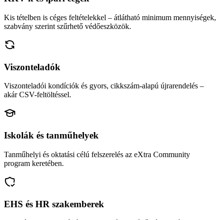
Kis tételben is céges feltételekkel – átlátható minimum mennyiségek,
szabvány szerint szűrhető védőeszközök.
Viszonteladók
Viszonteladói kondíciók és gyors, cikkszám-alapú újrarendelés –
akár CSV-feltöltéssel.
Iskolák és tanműhelyek
Tanműhelyi és oktatási célú felszerelés az eXtra Community
program keretében.
EHS és HR szakemberek