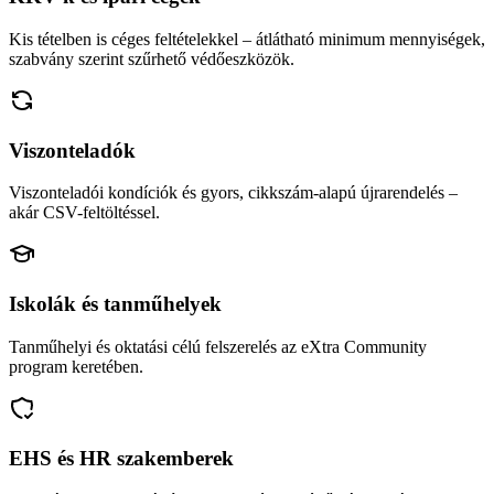
Kis tételben is céges feltételekkel – átlátható minimum mennyiségek,
szabvány szerint szűrhető védőeszközök.
Viszonteladók
Viszonteladói kondíciók és gyors, cikkszám-alapú újrarendelés –
akár CSV-feltöltéssel.
Iskolák és tanműhelyek
Tanműhelyi és oktatási célú felszerelés az eXtra Community
program keretében.
EHS és HR szakemberek