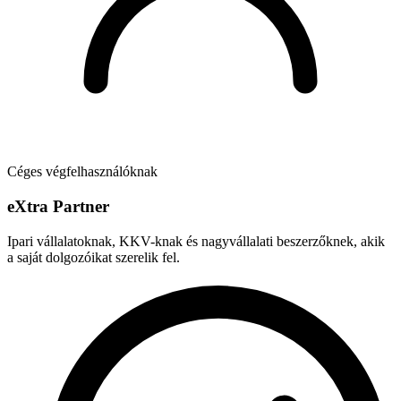
Céges végfelhasználóknak
e
X
tra Partner
Ipari vállalatoknak, KKV-knak és nagyvállalati beszerzőknek, akik
a saját dolgozóikat szerelik fel.