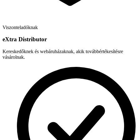
Viszonteladóknak
e
X
tra Distributor
Kereskedőknek és webáruházaknak, akik továbbértékesítésre
vásárolnak.