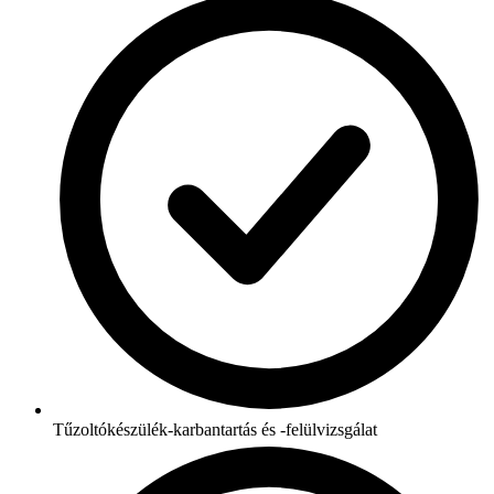
Tűzoltókészülék-karbantartás és -felülvizsgálat