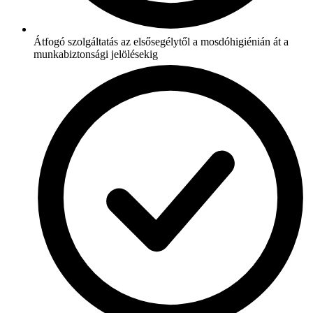
Átfogó szolgáltatás az elsősegélytől a mosdóhigiénián át a
munkabiztonsági jelölésekig