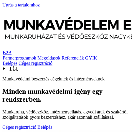
Ugrás a tartalomhoz
B2B
Partnerprogramok
Megoldások
Referenciák
GYIK
Belépés
Céges regisztráció
🇭🇺
Munkavédelmi beszerzés cégeknek és intézményeknek
Minden munkavédelmi igény egy
rendszerben.
Munkaruha, védőeszköz, intézményellátás, egyedi árak és szakértői
szolgáltatások gyors beszerzéshez, akár azonnali szállítással.
Céges regisztráció
Belépés