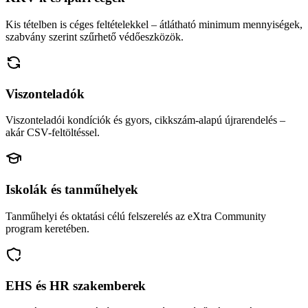
Kis tételben is céges feltételekkel – átlátható minimum mennyiségek,
szabvány szerint szűrhető védőeszközök.
Viszonteladók
Viszonteladói kondíciók és gyors, cikkszám-alapú újrarendelés –
akár CSV-feltöltéssel.
Iskolák és tanműhelyek
Tanműhelyi és oktatási célú felszerelés az eXtra Community
program keretében.
EHS és HR szakemberek