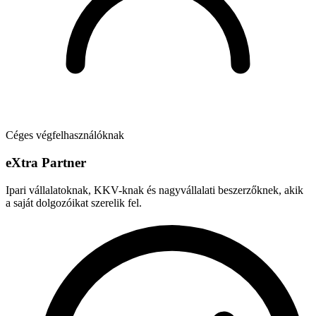
Céges végfelhasználóknak
e
X
tra Partner
Ipari vállalatoknak, KKV-knak és nagyvállalati beszerzőknek, akik
a saját dolgozóikat szerelik fel.