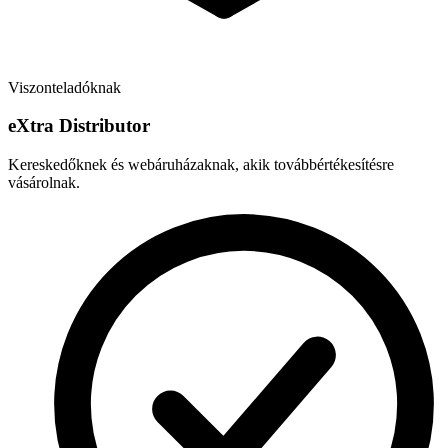
Viszonteladóknak
e
X
tra Distributor
Kereskedőknek és webáruházaknak, akik továbbértékesítésre
vásárolnak.