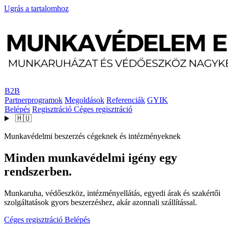
Ugrás a tartalomhoz
B2B
Partnerprogramok
Megoldások
Referenciák
GYIK
Belépés
Regisztráció
Céges regisztráció
🇭🇺
Munkavédelmi beszerzés cégeknek és intézményeknek
Minden munkavédelmi igény egy
rendszerben.
Munkaruha, védőeszköz, intézményellátás, egyedi árak és szakértői
szolgáltatások gyors beszerzéshez, akár azonnali szállítással.
Céges regisztráció
Belépés