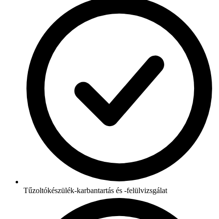
Tűzoltókészülék-karbantartás és -felülvizsgálat