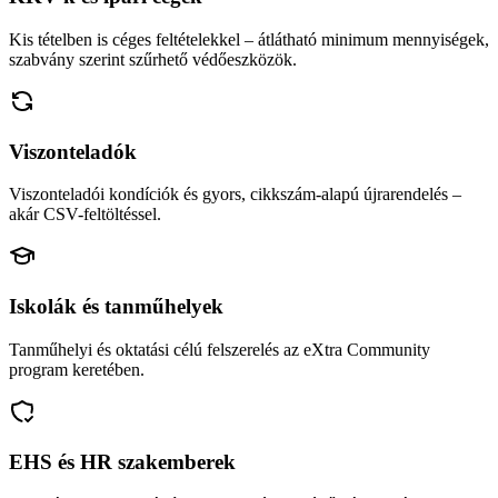
Kis tételben is céges feltételekkel – átlátható minimum mennyiségek,
szabvány szerint szűrhető védőeszközök.
Viszonteladók
Viszonteladói kondíciók és gyors, cikkszám-alapú újrarendelés –
akár CSV-feltöltéssel.
Iskolák és tanműhelyek
Tanműhelyi és oktatási célú felszerelés az eXtra Community
program keretében.
EHS és HR szakemberek