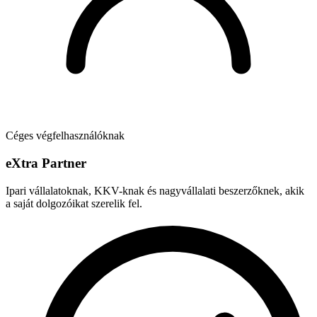
Céges végfelhasználóknak
e
X
tra Partner
Ipari vállalatoknak, KKV-knak és nagyvállalati beszerzőknek, akik
a saját dolgozóikat szerelik fel.