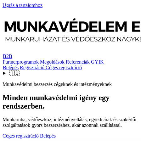
Ugrás a tartalomhoz
B2B
Partnerprogramok
Megoldások
Referenciák
GYIK
Belépés
Regisztráció
Céges regisztráció
🇭🇺
Munkavédelmi beszerzés cégeknek és intézményeknek
Minden munkavédelmi igény egy
rendszerben.
Munkaruha, védőeszköz, intézményellátás, egyedi árak és szakértői
szolgáltatások gyors beszerzéshez, akár azonnali szállítással.
Céges regisztráció
Belépés