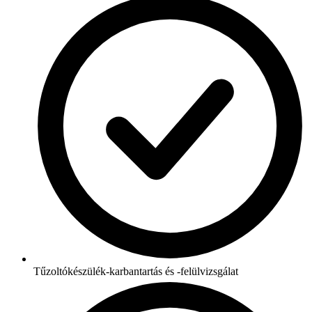
Tűzoltókészülék-karbantartás és -felülvizsgálat