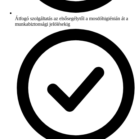
Átfogó szolgáltatás az elsősegélytől a mosdóhigiénián át a
munkabiztonsági jelölésekig