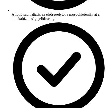
Átfogó szolgáltatás az elsősegélytől a mosdóhigiénián át a
munkabiztonsági jelölésekig