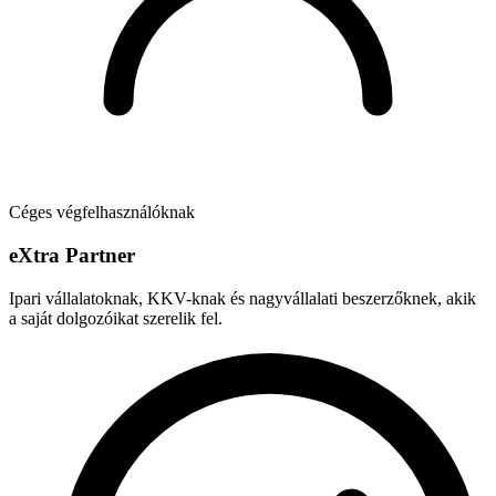
Céges végfelhasználóknak
e
X
tra Partner
Ipari vállalatoknak, KKV-knak és nagyvállalati beszerzőknek, akik
a saját dolgozóikat szerelik fel.