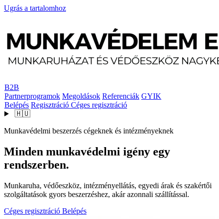
Ugrás a tartalomhoz
B2B
Partnerprogramok
Megoldások
Referenciák
GYIK
Belépés
Regisztráció
Céges regisztráció
🇭🇺
Munkavédelmi beszerzés cégeknek és intézményeknek
Minden munkavédelmi igény egy
rendszerben.
Munkaruha, védőeszköz, intézményellátás, egyedi árak és szakértői
szolgáltatások gyors beszerzéshez, akár azonnali szállítással.
Céges regisztráció
Belépés