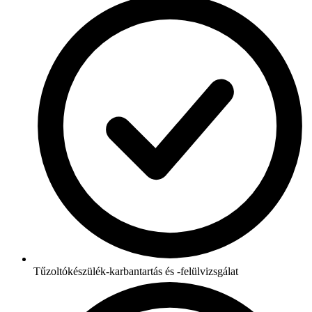
Tűzoltókészülék-karbantartás és -felülvizsgálat