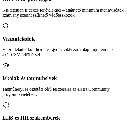
Kis tételben is céges feltételekkel – átlátható minimum mennyiségek,
szabvány szerint szűrhető védőeszközök.
Viszonteladók
Viszonteladói kondíciók és gyors, cikkszám-alapú újrarendelés –
akár CSV-feltöltéssel.
Iskolák és tanműhelyek
Tanműhelyi és oktatási célú felszerelés az eXtra Community
program keretében.
EHS és HR szakemberek