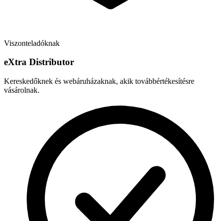
Viszonteladóknak
e
X
tra Distributor
Kereskedőknek és webáruházaknak, akik továbbértékesítésre
vásárolnak.