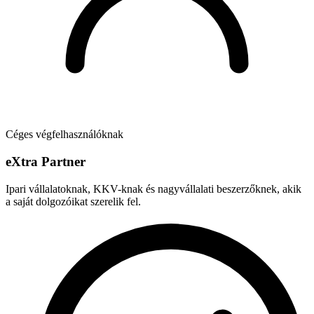
Céges végfelhasználóknak
e
X
tra Partner
Ipari vállalatoknak, KKV-knak és nagyvállalati beszerzőknek, akik
a saját dolgozóikat szerelik fel.