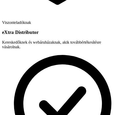
Viszonteladóknak
e
X
tra Distributor
Kereskedőknek és webáruházaknak, akik továbbértékesítésre
vásárolnak.