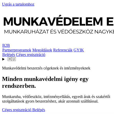
Ugrás a tartalomhoz
B2B
Partnerprogramok
Megoldások
Referenciák
GYIK
Belépés
Céges regisztráció
🇭🇺
Munkavédelmi beszerzés cégeknek és intézményeknek
Minden munkavédelmi igény egy
rendszerben.
Munkaruha, védőeszköz, intézményellátás, egyedi árak és szakértői
szolgáltatások gyors beszerzéshez, akár azonnali szállítással.
Céges regisztráció
Belépés