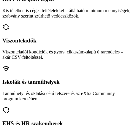
Kis tételben is céges feltételekkel – átlátható minimum mennyiségek,
szabvány szerint szűrhető védőeszközök.
Viszonteladók
Viszonteladói kondíciók és gyors, cikkszám-alapú újrarendelés –
akár CSV-feltöltéssel.
Iskolák és tanműhelyek
Tanműhelyi és oktatási célú felszerelés az eXtra Community
program keretében.
EHS és HR szakemberek