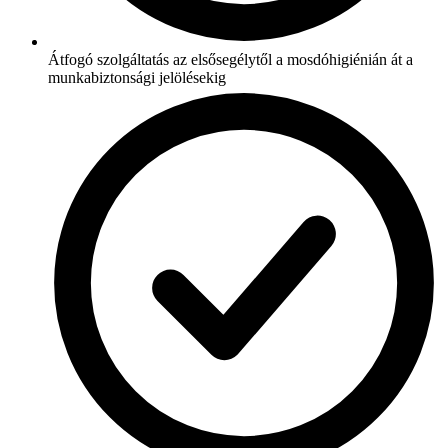
Átfogó szolgáltatás az elsősegélytől a mosdóhigiénián át a
munkabiztonsági jelölésekig