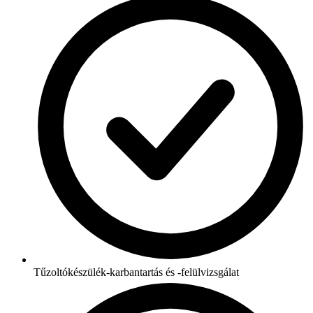
Tűzoltókészülék-karbantartás és -felülvizsgálat