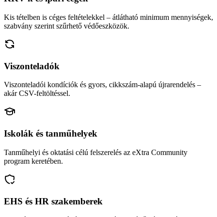
Kis tételben is céges feltételekkel – átlátható minimum mennyiségek,
szabvány szerint szűrhető védőeszközök.
Viszonteladók
Viszonteladói kondíciók és gyors, cikkszám-alapú újrarendelés –
akár CSV-feltöltéssel.
Iskolák és tanműhelyek
Tanműhelyi és oktatási célú felszerelés az eXtra Community
program keretében.
EHS és HR szakemberek