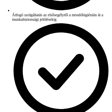
Átfogó szolgáltatás az elsősegélytől a mosdóhigiénián át a
munkabiztonsági jelölésekig