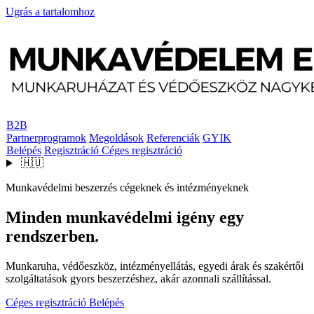
Ugrás a tartalomhoz
B2B
Partnerprogramok
Megoldások
Referenciák
GYIK
Belépés
Regisztráció
Céges regisztráció
🇭🇺
Munkavédelmi beszerzés cégeknek és intézményeknek
Minden munkavédelmi igény egy
rendszerben.
Munkaruha, védőeszköz, intézményellátás, egyedi árak és szakértői
szolgáltatások gyors beszerzéshez, akár azonnali szállítással.
Céges regisztráció
Belépés