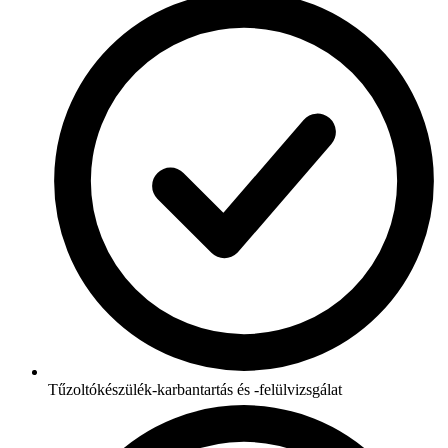
Tűzoltókészülék-karbantartás és -felülvizsgálat