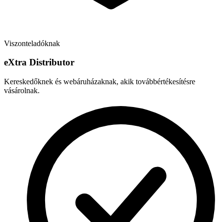
Viszonteladóknak
e
X
tra Distributor
Kereskedőknek és webáruházaknak, akik továbbértékesítésre
vásárolnak.