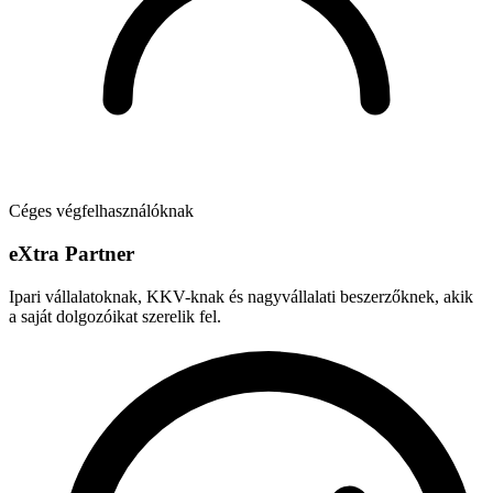
Céges végfelhasználóknak
e
X
tra Partner
Ipari vállalatoknak, KKV-knak és nagyvállalati beszerzőknek, akik
a saját dolgozóikat szerelik fel.