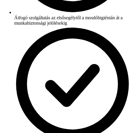
Átfogó szolgáltatás az elsősegélytől a mosdóhigiénián át a
munkabiztonsági jelölésekig