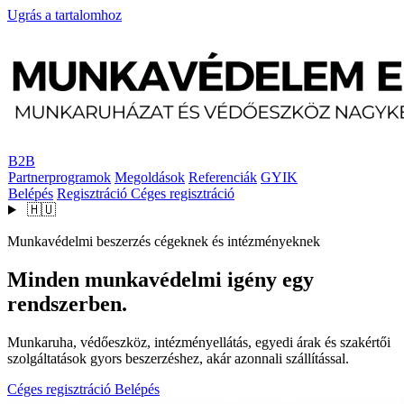
Ugrás a tartalomhoz
B2B
Partnerprogramok
Megoldások
Referenciák
GYIK
Belépés
Regisztráció
Céges regisztráció
🇭🇺
Munkavédelmi beszerzés cégeknek és intézményeknek
Minden munkavédelmi igény egy
rendszerben.
Munkaruha, védőeszköz, intézményellátás, egyedi árak és szakértői
szolgáltatások gyors beszerzéshez, akár azonnali szállítással.
Céges regisztráció
Belépés