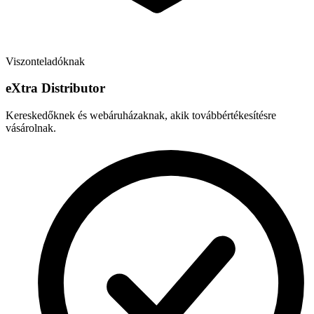
Viszonteladóknak
e
X
tra Distributor
Kereskedőknek és webáruházaknak, akik továbbértékesítésre
vásárolnak.