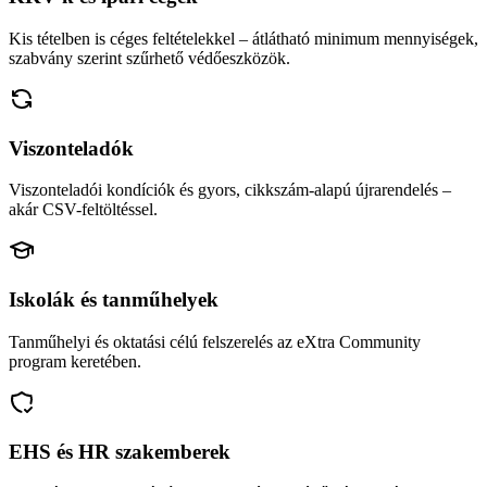
Kis tételben is céges feltételekkel – átlátható minimum mennyiségek,
szabvány szerint szűrhető védőeszközök.
Viszonteladók
Viszonteladói kondíciók és gyors, cikkszám-alapú újrarendelés –
akár CSV-feltöltéssel.
Iskolák és tanműhelyek
Tanműhelyi és oktatási célú felszerelés az eXtra Community
program keretében.
EHS és HR szakemberek