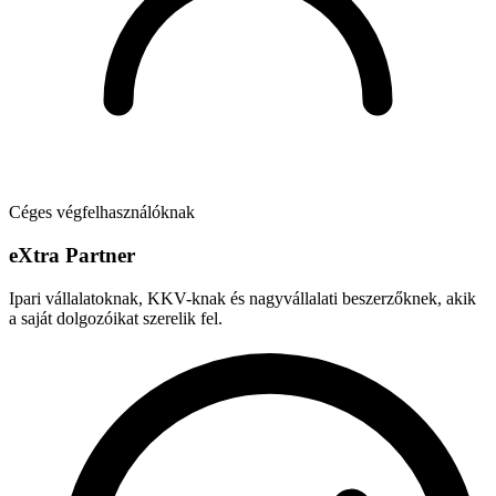
Céges végfelhasználóknak
e
X
tra Partner
Ipari vállalatoknak, KKV-knak és nagyvállalati beszerzőknek, akik
a saját dolgozóikat szerelik fel.