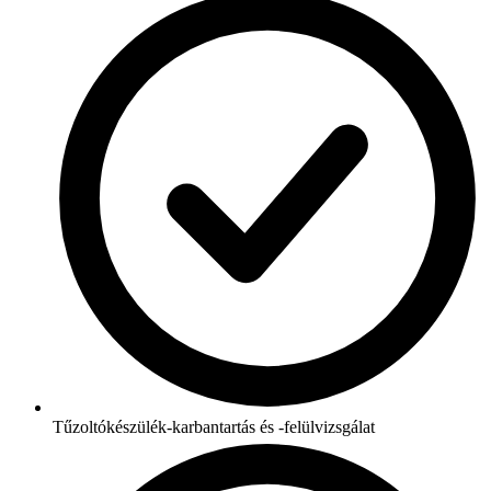
Tűzoltókészülék-karbantartás és -felülvizsgálat