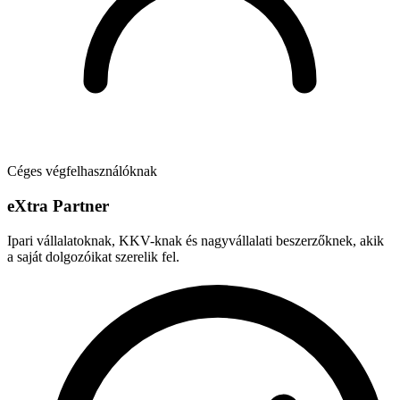
Céges végfelhasználóknak
e
X
tra Partner
Ipari vállalatoknak, KKV-knak és nagyvállalati beszerzőknek, akik
a saját dolgozóikat szerelik fel.