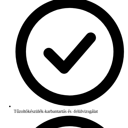
Tűzoltókészülék-karbantartás és -felülvizsgálat