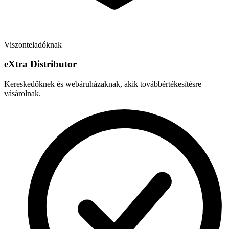
Viszonteladóknak
e
X
tra Distributor
Kereskedőknek és webáruházaknak, akik továbbértékesítésre
vásárolnak.