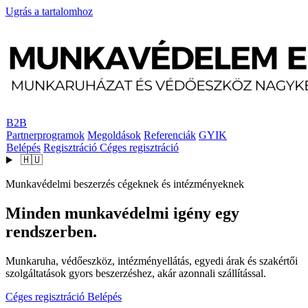
Ugrás a tartalomhoz
B2B
Partnerprogramok
Megoldások
Referenciák
GYIK
Belépés
Regisztráció
Céges regisztráció
🇭🇺
Munkavédelmi beszerzés cégeknek és intézményeknek
Minden munkavédelmi igény egy
rendszerben.
Munkaruha, védőeszköz, intézményellátás, egyedi árak és szakértői
szolgáltatások gyors beszerzéshez, akár azonnali szállítással.
Céges regisztráció
Belépés