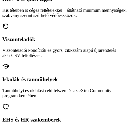
Kis tételben is céges feltételekkel – átlátható minimum mennyiségek,
szabvány szerint szűrhető védőeszközök.
Viszonteladók
Viszonteladói kondíciók és gyors, cikkszám-alapú újrarendelés –
akár CSV-feltöltéssel.
Iskolák és tanműhelyek
Tanműhelyi és oktatási célú felszerelés az eXtra Community
program keretében.
EHS és HR szakemberek