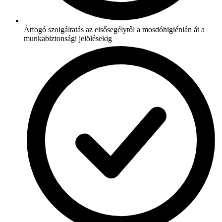
Átfogó szolgáltatás az elsősegélytől a mosdóhigiénián át a
munkabiztonsági jelölésekig