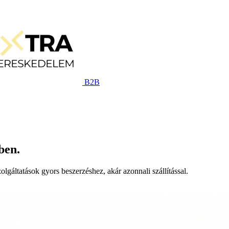
B2B
ben.
lgáltatások gyors beszerzéshez, akár azonnali szállítással.