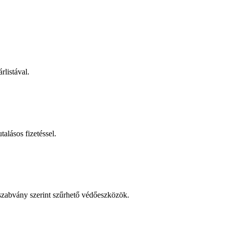
rlistával.
talásos fizetéssel.
 szabvány szerint szűrhető védőeszközök.