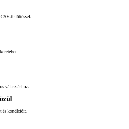
CSV-feltöltéssel.
keretében.
os választáshoz.
özül
t és kondícióit.