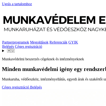
Ugrás a tartalomhoz
Partnerprogramok
Megoldások
Referenciák
GYIK
Belépés
Céges regisztráció
🇭🇺
Munkavédelmi beszerzés cégeknek és intézményeknek
Minden munkavédelmi igény egy rendszer
Munkaruha, védőeszköz, intézményellátás, egyedi árak és szakértői szo
Céges regisztráció
Belépés