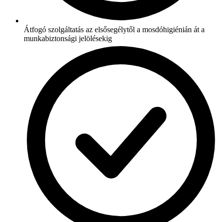
Átfogó szolgáltatás az elsősegélytől a mosdóhigiénián át a
munkabiztonsági jelölésekig