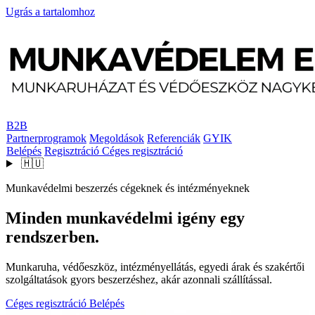
Ugrás a tartalomhoz
B2B
Partnerprogramok
Megoldások
Referenciák
GYIK
Belépés
Regisztráció
Céges regisztráció
🇭🇺
Munkavédelmi beszerzés cégeknek és intézményeknek
Minden munkavédelmi igény egy
rendszerben.
Munkaruha, védőeszköz, intézményellátás, egyedi árak és szakértői
szolgáltatások gyors beszerzéshez, akár azonnali szállítással.
Céges regisztráció
Belépés