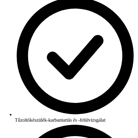
Tűzoltókészülék-karbantartás és -felülvizsgálat