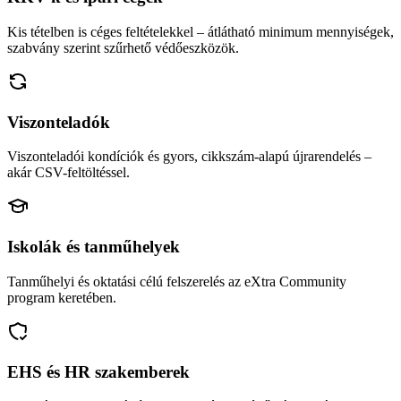
Kis tételben is céges feltételekkel – átlátható minimum mennyiségek,
szabvány szerint szűrhető védőeszközök.
Viszonteladók
Viszonteladói kondíciók és gyors, cikkszám-alapú újrarendelés –
akár CSV-feltöltéssel.
Iskolák és tanműhelyek
Tanműhelyi és oktatási célú felszerelés az eXtra Community
program keretében.
EHS és HR szakemberek