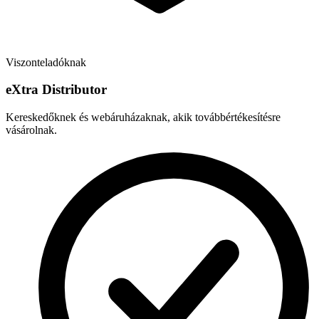
Viszonteladóknak
e
X
tra Distributor
Kereskedőknek és webáruházaknak, akik továbbértékesítésre
vásárolnak.