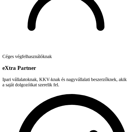
Céges végfelhasználóknak
e
X
tra Partner
Ipari vállalatoknak, KKV-knak és nagyvállalati beszerzőknek, akik
a saját dolgozóikat szerelik fel.