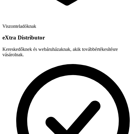
Viszonteladóknak
e
X
tra Distributor
Kereskedőknek és webáruházaknak, akik továbbértékesítésre
vásárolnak.