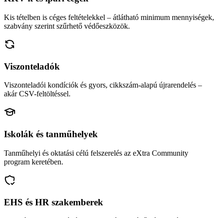
Kis tételben is céges feltételekkel – átlátható minimum mennyiségek,
szabvány szerint szűrhető védőeszközök.
Viszonteladók
Viszonteladói kondíciók és gyors, cikkszám-alapú újrarendelés –
akár CSV-feltöltéssel.
Iskolák és tanműhelyek
Tanműhelyi és oktatási célú felszerelés az eXtra Community
program keretében.
EHS és HR szakemberek