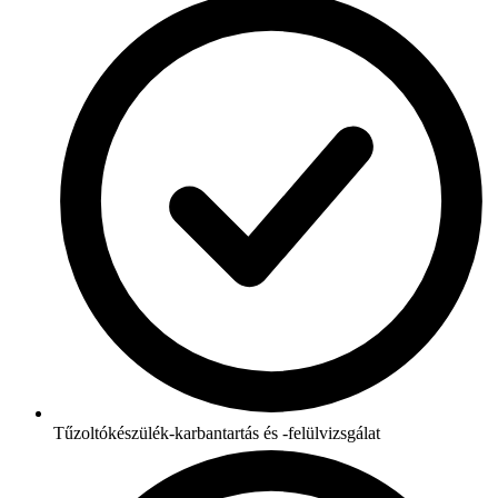
Tűzoltókészülék-karbantartás és -felülvizsgálat