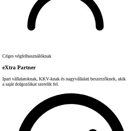
Céges végfelhasználóknak
e
X
tra Partner
Ipari vállalatoknak, KKV-knak és nagyvállalati beszerzőknek, akik
a saját dolgozóikat szerelik fel.