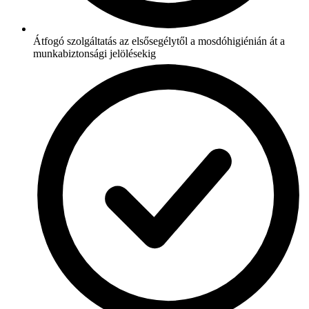
Átfogó szolgáltatás az elsősegélytől a mosdóhigiénián át a
munkabiztonsági jelölésekig