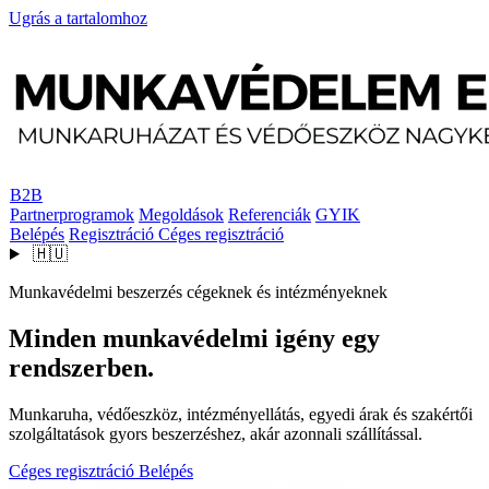
Ugrás a tartalomhoz
B2B
Partnerprogramok
Megoldások
Referenciák
GYIK
Belépés
Regisztráció
Céges regisztráció
🇭🇺
Munkavédelmi beszerzés cégeknek és intézményeknek
Minden munkavédelmi igény egy
rendszerben.
Munkaruha, védőeszköz, intézményellátás, egyedi árak és szakértői
szolgáltatások gyors beszerzéshez, akár azonnali szállítással.
Céges regisztráció
Belépés