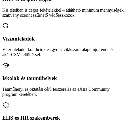
Kis tételben is céges feltételekkel – átlátható minimum mennyiségek,
szabvány szerint szűrhető védőeszközök.
Viszonteladók
Viszonteladói kondíciók és gyors, cikkszám-alapú újrarendelés –
akár CSV-feltöltéssel.
Iskolák és tanműhelyek
Tanműhelyi és oktatási célú felszerelés az eXtra Community
program keretében.
EHS és HR szakemberek