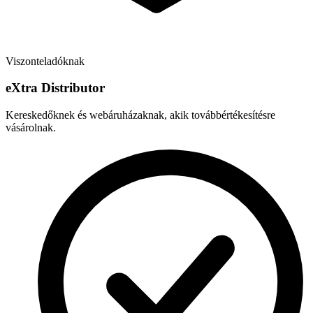
Viszonteladóknak
e
X
tra Distributor
Kereskedőknek és webáruházaknak, akik továbbértékesítésre
vásárolnak.