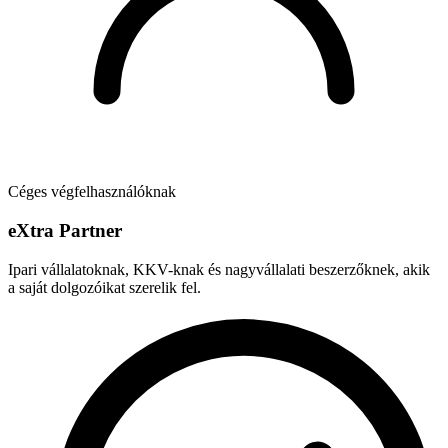
Céges végfelhasználóknak
e
X
tra Partner
Ipari vállalatoknak, KKV-knak és nagyvállalati beszerzőknek, akik
a saját dolgozóikat szerelik fel.