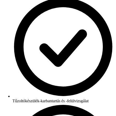
Tűzoltókészülék-karbantartás és -felülvizsgálat