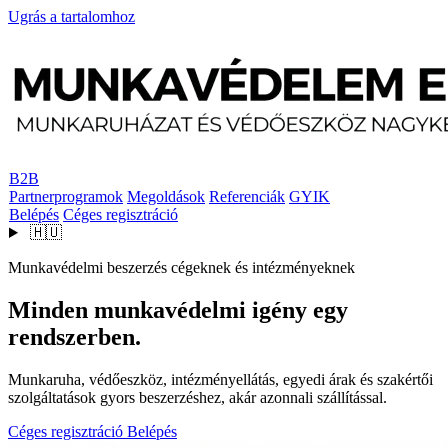
Ugrás a tartalomhoz
B2B
Partnerprogramok
Megoldások
Referenciák
GYIK
Belépés
Céges regisztráció
🇭🇺
Munkavédelmi beszerzés cégeknek és intézményeknek
Minden munkavédelmi igény egy
rendszerben.
Munkaruha, védőeszköz, intézményellátás, egyedi árak és szakértői
szolgáltatások gyors beszerzéshez, akár azonnali szállítással.
Céges regisztráció
Belépés