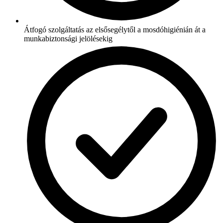
Átfogó szolgáltatás az elsősegélytől a mosdóhigiénián át a
munkabiztonsági jelölésekig