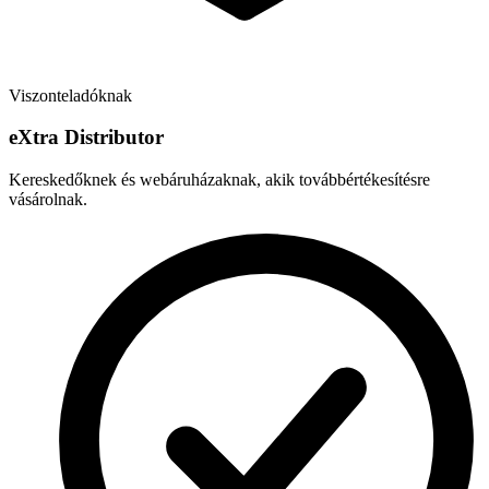
Viszonteladóknak
e
X
tra Distributor
Kereskedőknek és webáruházaknak, akik továbbértékesítésre
vásárolnak.