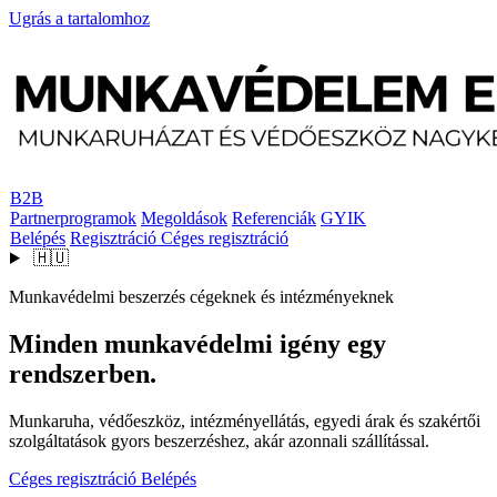
Ugrás a tartalomhoz
B2B
Partnerprogramok
Megoldások
Referenciák
GYIK
Belépés
Regisztráció
Céges regisztráció
🇭🇺
Munkavédelmi beszerzés cégeknek és intézményeknek
Minden munkavédelmi igény egy
rendszerben.
Munkaruha, védőeszköz, intézményellátás, egyedi árak és szakértői
szolgáltatások gyors beszerzéshez, akár azonnali szállítással.
Céges regisztráció
Belépés