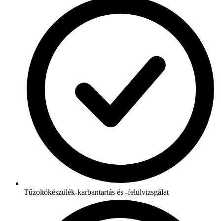
Tűzoltókészülék-karbantartás és -felülvizsgálat