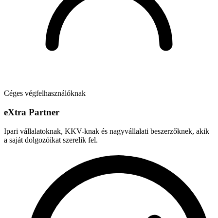
Céges végfelhasználóknak
e
X
tra Partner
Ipari vállalatoknak, KKV-knak és nagyvállalati beszerzőknek, akik
a saját dolgozóikat szerelik fel.