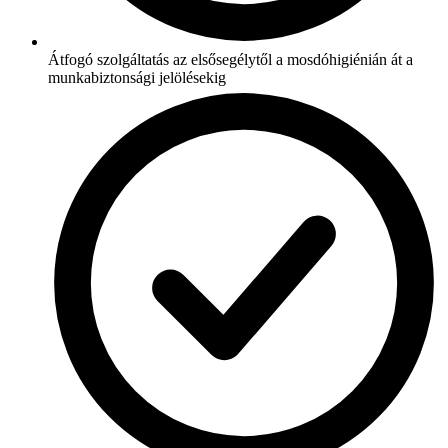
Átfogó szolgáltatás az elsősegélytől a mosdóhigiénián át a
munkabiztonsági jelölésekig