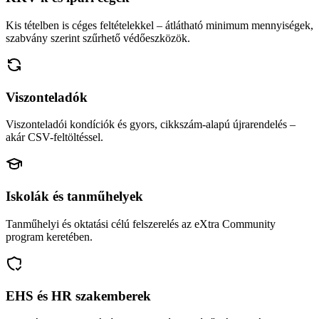
Kis tételben is céges feltételekkel – átlátható minimum mennyiségek,
szabvány szerint szűrhető védőeszközök.
Viszonteladók
Viszonteladói kondíciók és gyors, cikkszám-alapú újrarendelés –
akár CSV-feltöltéssel.
Iskolák és tanműhelyek
Tanműhelyi és oktatási célú felszerelés az eXtra Community
program keretében.
EHS és HR szakemberek