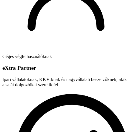
Céges végfelhasználóknak
e
X
tra Partner
Ipari vállalatoknak, KKV-knak és nagyvállalati beszerzőknek, akik
a saját dolgozóikat szerelik fel.