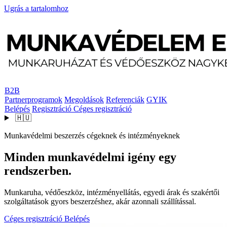
Ugrás a tartalomhoz
B2B
Partnerprogramok
Megoldások
Referenciák
GYIK
Belépés
Regisztráció
Céges regisztráció
🇭🇺
Munkavédelmi beszerzés cégeknek és intézményeknek
Minden munkavédelmi igény egy
rendszerben.
Munkaruha, védőeszköz, intézményellátás, egyedi árak és szakértői
szolgáltatások gyors beszerzéshez, akár azonnali szállítással.
Céges regisztráció
Belépés