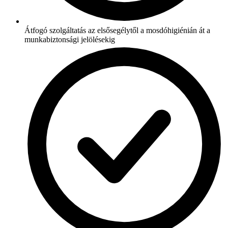
Átfogó szolgáltatás az elsősegélytől a mosdóhigiénián át a
munkabiztonsági jelölésekig