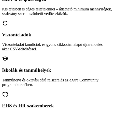
Kis tételben is céges feltételekkel – átlátható minimum mennyiségek,
szabvány szerint szűrhető védőeszközök.
Viszonteladók
Viszonteladói kondíciók és gyors, cikkszám-alapú újrarendelés –
akár CSV-feltöltéssel.
Iskolák és tanműhelyek
Tanműhelyi és oktatási célú felszerelés az eXtra Community
program keretében.
EHS és HR szakemberek