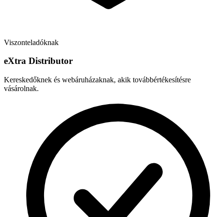
Viszonteladóknak
e
X
tra Distributor
Kereskedőknek és webáruházaknak, akik továbbértékesítésre
vásárolnak.