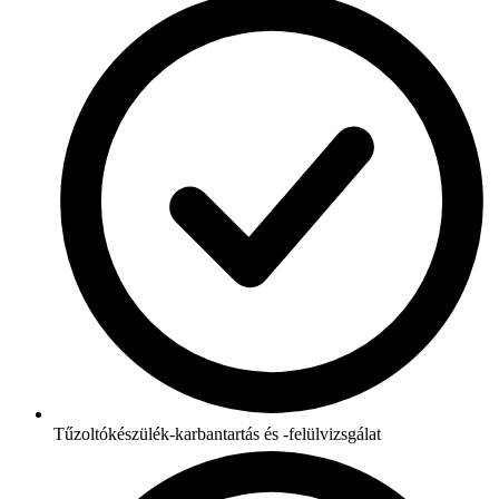
Tűzoltókészülék-karbantartás és -felülvizsgálat