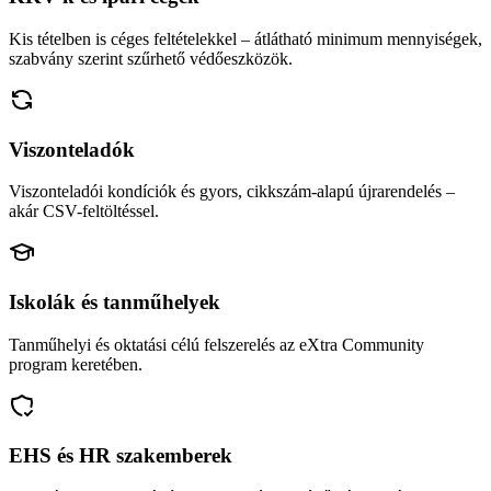
Kis tételben is céges feltételekkel – átlátható minimum mennyiségek,
szabvány szerint szűrhető védőeszközök.
Viszonteladók
Viszonteladói kondíciók és gyors, cikkszám-alapú újrarendelés –
akár CSV-feltöltéssel.
Iskolák és tanműhelyek
Tanműhelyi és oktatási célú felszerelés az eXtra Community
program keretében.
EHS és HR szakemberek