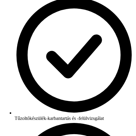
Tűzoltókészülék-karbantartás és -felülvizsgálat