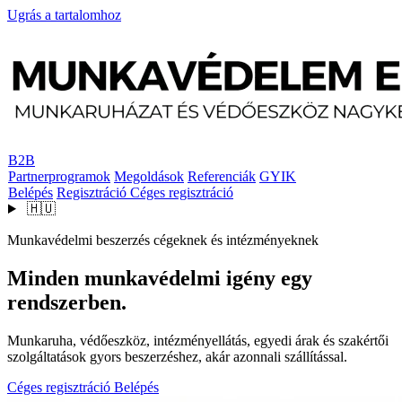
Ugrás a tartalomhoz
B2B
Partnerprogramok
Megoldások
Referenciák
GYIK
Belépés
Regisztráció
Céges regisztráció
🇭🇺
Munkavédelmi beszerzés cégeknek és intézményeknek
Minden munkavédelmi igény egy
rendszerben.
Munkaruha, védőeszköz, intézményellátás, egyedi árak és szakértői
szolgáltatások gyors beszerzéshez, akár azonnali szállítással.
Céges regisztráció
Belépés