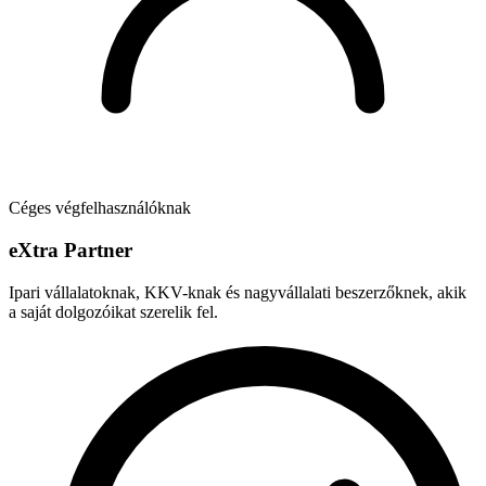
Céges végfelhasználóknak
e
X
tra Partner
Ipari vállalatoknak, KKV-knak és nagyvállalati beszerzőknek, akik
a saját dolgozóikat szerelik fel.