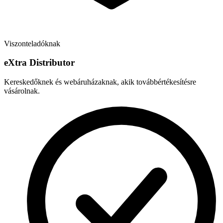
Viszonteladóknak
e
X
tra Distributor
Kereskedőknek és webáruházaknak, akik továbbértékesítésre
vásárolnak.