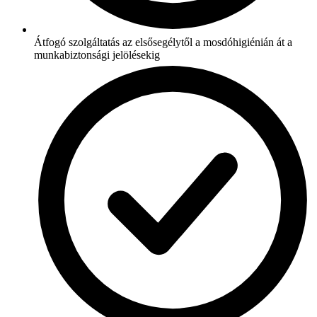
Átfogó szolgáltatás az elsősegélytől a mosdóhigiénián át a
munkabiztonsági jelölésekig