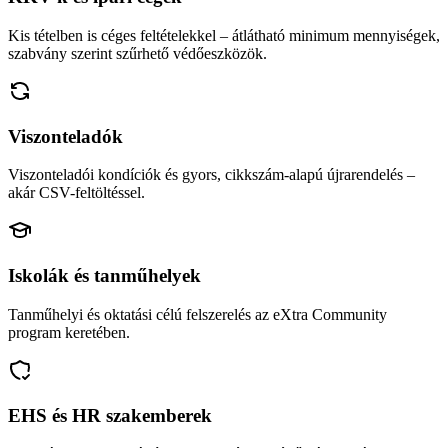
Kis tételben is céges feltételekkel – átlátható minimum mennyiségek,
szabvány szerint szűrhető védőeszközök.
Viszonteladók
Viszonteladói kondíciók és gyors, cikkszám-alapú újrarendelés –
akár CSV-feltöltéssel.
Iskolák és tanműhelyek
Tanműhelyi és oktatási célú felszerelés az eXtra Community
program keretében.
EHS és HR szakemberek