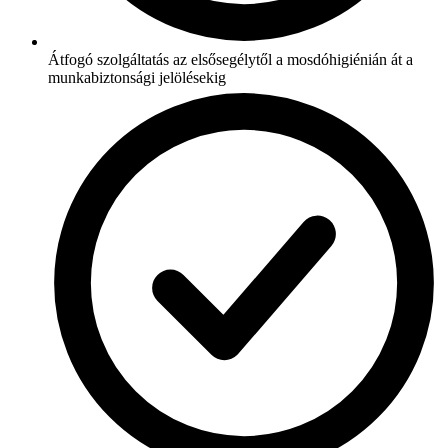
Átfogó szolgáltatás az elsősegélytől a mosdóhigiénián át a
munkabiztonsági jelölésekig