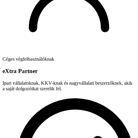
Céges végfelhasználóknak
e
X
tra Partner
Ipari vállalatoknak, KKV-knak és nagyvállalati beszerzőknek, akik
a saját dolgozóikat szerelik fel.