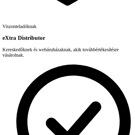
Viszonteladóknak
e
X
tra Distributor
Kereskedőknek és webáruházaknak, akik továbbértékesítésre
vásárolnak.