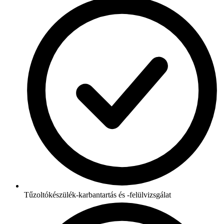
Tűzoltókészülék-karbantartás és -felülvizsgálat