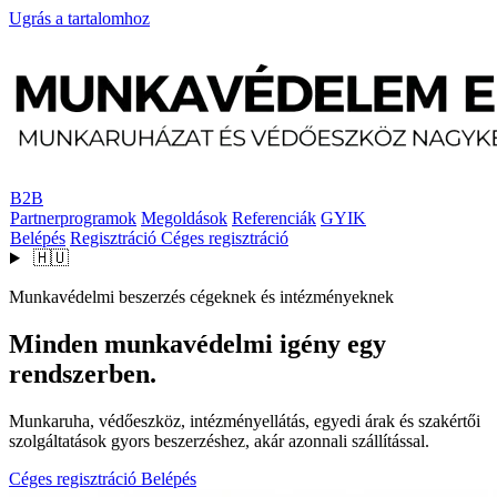
Ugrás a tartalomhoz
B2B
Partnerprogramok
Megoldások
Referenciák
GYIK
Belépés
Regisztráció
Céges regisztráció
🇭🇺
Munkavédelmi beszerzés cégeknek és intézményeknek
Minden munkavédelmi igény egy
rendszerben.
Munkaruha, védőeszköz, intézményellátás, egyedi árak és szakértői
szolgáltatások gyors beszerzéshez, akár azonnali szállítással.
Céges regisztráció
Belépés