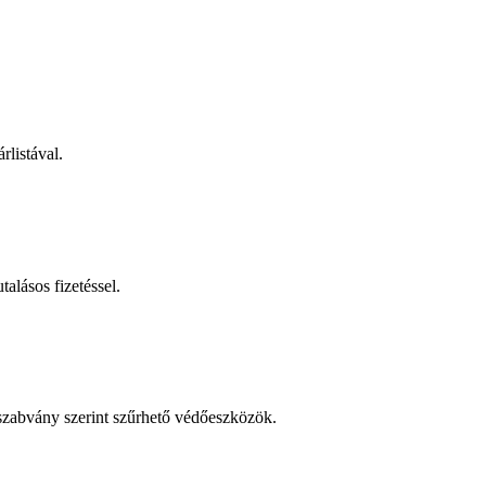
rlistával.
talásos fizetéssel.
 szabvány szerint szűrhető védőeszközök.