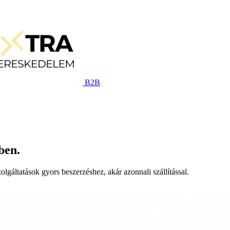
B2B
ben.
lgáltatások gyors beszerzéshez, akár azonnali szállítással.