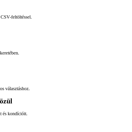
CSV-feltöltéssel.
keretében.
os választáshoz.
özül
t és kondícióit.