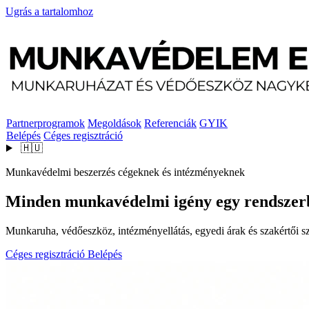
Ugrás a tartalomhoz
Partnerprogramok
Megoldások
Referenciák
GYIK
Belépés
Céges regisztráció
🇭🇺
Munkavédelmi beszerzés cégeknek és intézményeknek
Minden munkavédelmi igény egy rendszer
Munkaruha, védőeszköz, intézményellátás, egyedi árak és szakértői szo
Céges regisztráció
Belépés