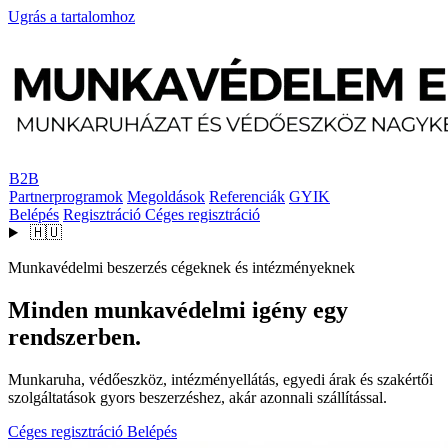
Ugrás a tartalomhoz
B2B
Partnerprogramok
Megoldások
Referenciák
GYIK
Belépés
Regisztráció
Céges regisztráció
🇭🇺
Munkavédelmi beszerzés cégeknek és intézményeknek
Minden munkavédelmi igény egy
rendszerben.
Munkaruha, védőeszköz, intézményellátás, egyedi árak és szakértői
szolgáltatások gyors beszerzéshez, akár azonnali szállítással.
Céges regisztráció
Belépés