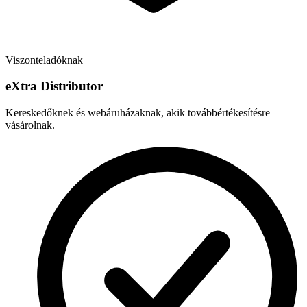
Viszonteladóknak
e
X
tra Distributor
Kereskedőknek és webáruházaknak, akik továbbértékesítésre
vásárolnak.