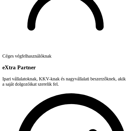
Céges végfelhasználóknak
e
X
tra Partner
Ipari vállalatoknak, KKV-knak és nagyvállalati beszerzőknek, akik
a saját dolgozóikat szerelik fel.