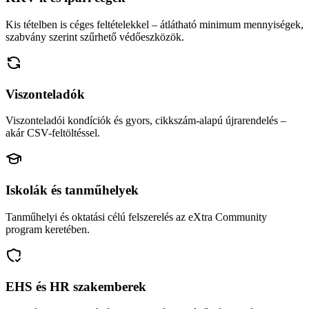
Kis tételben is céges feltételekkel – átlátható minimum mennyiségek,
szabvány szerint szűrhető védőeszközök.
Viszonteladók
Viszonteladói kondíciók és gyors, cikkszám-alapú újrarendelés –
akár CSV-feltöltéssel.
Iskolák és tanműhelyek
Tanműhelyi és oktatási célú felszerelés az eXtra Community
program keretében.
EHS és HR szakemberek