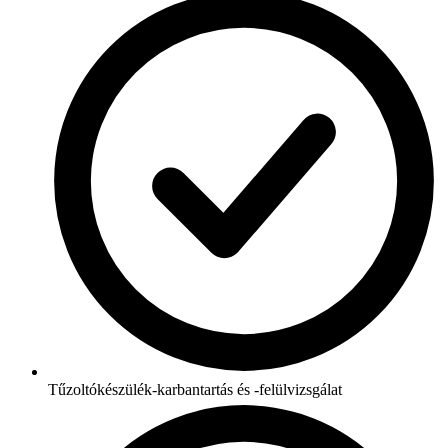
Tűzoltókészülék-karbantartás és -felülvizsgálat