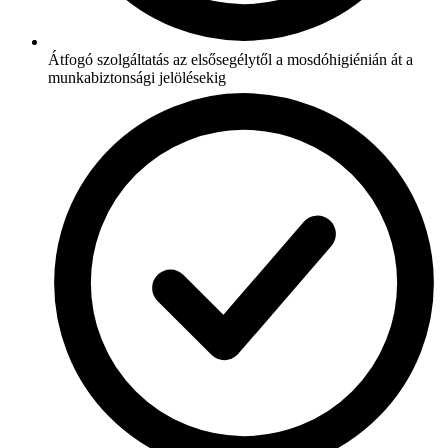
Átfogó szolgáltatás az elsősegélytől a mosdóhigiénián át a
munkabiztonsági jelölésekig