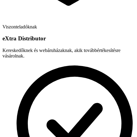
Viszonteladóknak
e
X
tra Distributor
Kereskedőknek és webáruházaknak, akik továbbértékesítésre
vásárolnak.