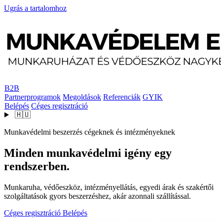
Ugrás a tartalomhoz
B2B
Partnerprogramok
Megoldások
Referenciák
GYIK
Belépés
Céges regisztráció
🇭🇺
Munkavédelmi beszerzés cégeknek és intézményeknek
Minden munkavédelmi igény egy
rendszerben.
Munkaruha, védőeszköz, intézményellátás, egyedi árak és szakértői
szolgáltatások gyors beszerzéshez, akár azonnali szállítással.
Céges regisztráció
Belépés