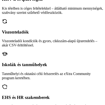
Kis tételben is céges feltételekkel – átlátható minimum mennyiségek,
szabvány szerint szűrhető védőeszközök.
Viszonteladók
Viszonteladói kondíciók és gyors, cikkszám-alapú újrarendelés –
akár CSV-feltöltéssel.
Iskolák és tanműhelyek
Tanműhelyi és oktatási célú felszerelés az eXtra Community
program keretében.
EHS és HR szakemberek