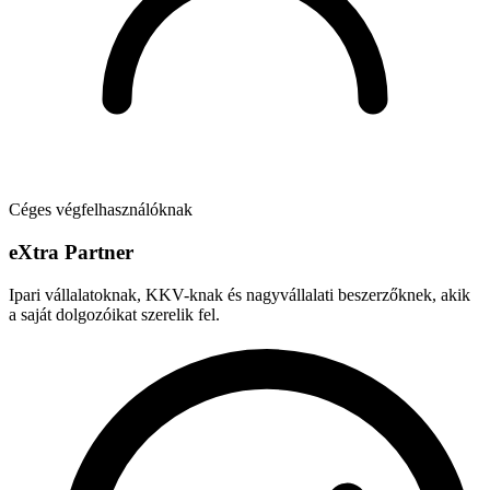
Céges végfelhasználóknak
e
X
tra Partner
Ipari vállalatoknak, KKV-knak és nagyvállalati beszerzőknek, akik
a saját dolgozóikat szerelik fel.