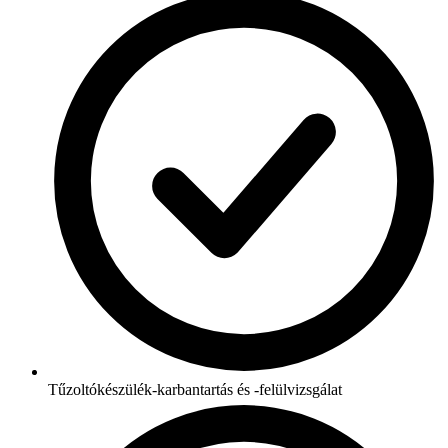
Tűzoltókészülék-karbantartás és -felülvizsgálat