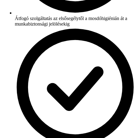
Átfogó szolgáltatás az elsősegélytől a mosdóhigiénián át a
munkabiztonsági jelölésekig