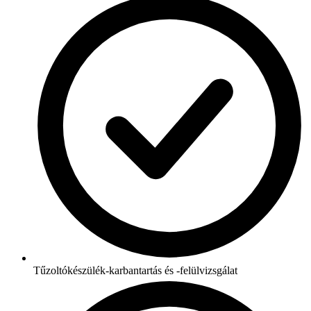
Tűzoltókészülék-karbantartás és -felülvizsgálat