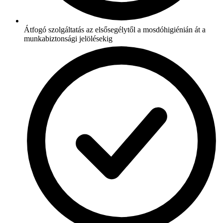
Átfogó szolgáltatás az elsősegélytől a mosdóhigiénián át a
munkabiztonsági jelölésekig