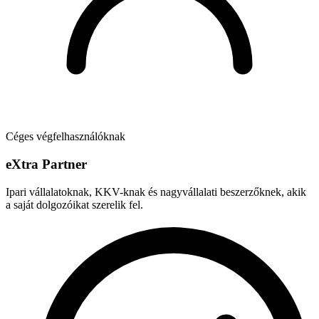
Céges végfelhasználóknak
e
X
tra Partner
Ipari vállalatoknak, KKV-knak és nagyvállalati beszerzőknek, akik
a saját dolgozóikat szerelik fel.