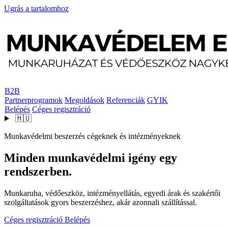
Ugrás a tartalomhoz
B2B
Partnerprogramok
Megoldások
Referenciák
GYIK
Belépés
Céges regisztráció
🇭🇺
Munkavédelmi beszerzés cégeknek és intézményeknek
Minden munkavédelmi igény egy
rendszerben.
Munkaruha, védőeszköz, intézményellátás, egyedi árak és szakértői
szolgáltatások gyors beszerzéshez, akár azonnali szállítással.
Céges regisztráció
Belépés