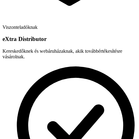
Viszonteladóknak
e
X
tra Distributor
Kereskedőknek és webáruházaknak, akik továbbértékesítésre
vásárolnak.