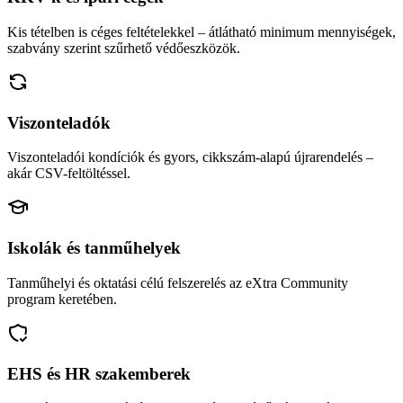
Kis tételben is céges feltételekkel – átlátható minimum mennyiségek,
szabvány szerint szűrhető védőeszközök.
Viszonteladók
Viszonteladói kondíciók és gyors, cikkszám-alapú újrarendelés –
akár CSV-feltöltéssel.
Iskolák és tanműhelyek
Tanműhelyi és oktatási célú felszerelés az eXtra Community
program keretében.
EHS és HR szakemberek