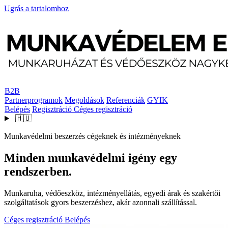
Ugrás a tartalomhoz
B2B
Partnerprogramok
Megoldások
Referenciák
GYIK
Belépés
Regisztráció
Céges regisztráció
🇭🇺
Munkavédelmi beszerzés cégeknek és intézményeknek
Minden munkavédelmi igény egy
rendszerben.
Munkaruha, védőeszköz, intézményellátás, egyedi árak és szakértői
szolgáltatások gyors beszerzéshez, akár azonnali szállítással.
Céges regisztráció
Belépés