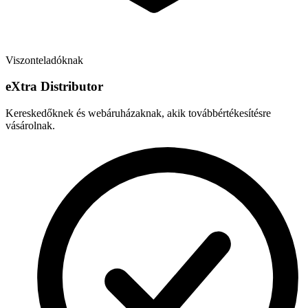
Viszonteladóknak
e
X
tra Distributor
Kereskedőknek és webáruházaknak, akik továbbértékesítésre
vásárolnak.