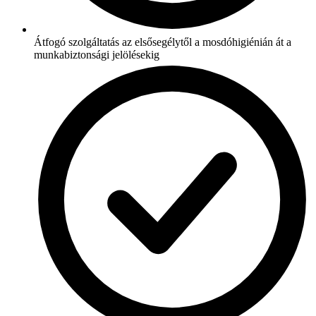
Átfogó szolgáltatás az elsősegélytől a mosdóhigiénián át a
munkabiztonsági jelölésekig