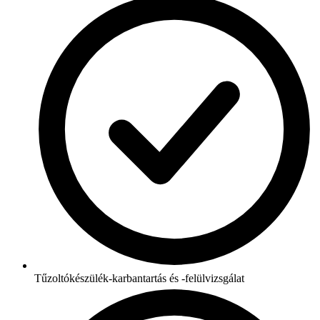
Tűzoltókészülék-karbantartás és -felülvizsgálat