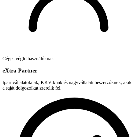
Céges végfelhasználóknak
e
X
tra Partner
Ipari vállalatoknak, KKV-knak és nagyvállalati beszerzőknek, akik
a saját dolgozóikat szerelik fel.