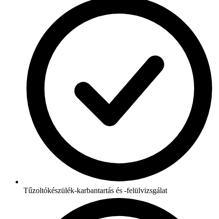
Tűzoltókészülék-karbantartás és -felülvizsgálat