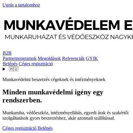
Ugrás a tartalomhoz
B2B
Partnerprogramok
Megoldások
Referenciák
GYIK
Belépés
Céges regisztráció
🇭🇺
Munkavédelmi beszerzés cégeknek és intézményeknek
Minden munkavédelmi igény egy
rendszerben.
Munkaruha, védőeszköz, intézményellátás, egyedi árak és szakértői
szolgáltatások gyors beszerzéshez, akár azonnali szállítással.
Céges regisztráció
Belépés