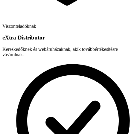
Viszonteladóknak
e
X
tra Distributor
Kereskedőknek és webáruházaknak, akik továbbértékesítésre
vásárolnak.