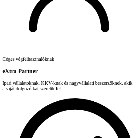
Céges végfelhasználóknak
e
X
tra Partner
Ipari vállalatoknak, KKV-knak és nagyvállalati beszerzőknek, akik
a saját dolgozóikat szerelik fel.