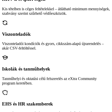
Kis tételben is céges feltételekkel – átlátható minimum mennyiségek,
szabvány szerint szűrhető védőeszközök.
Viszonteladók
Viszonteladói kondíciók és gyors, cikkszám-alapú újrarendelés –
akár CSV-feltöltéssel.
Iskolák és tanműhelyek
Tanműhelyi és oktatási célú felszerelés az eXtra Community
program keretében.
EHS és HR szakemberek