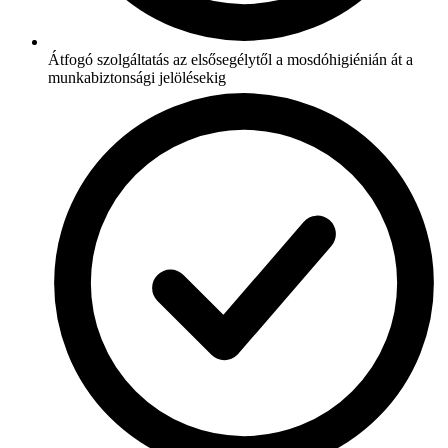
Átfogó szolgáltatás az elsősegélytől a mosdóhigiénián át a
munkabiztonsági jelölésekig