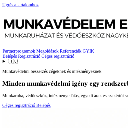
Ugrás a tartalomhoz
Partnerprogramok
Megoldások
Referenciák
GYIK
Belépés
Regisztráció
Céges regisztráció
🇭🇺
Munkavédelmi beszerzés cégeknek és intézményeknek
Minden munkavédelmi igény egy rendszer
Munkaruha, védőeszköz, intézményellátás, egyedi árak és szakértői szo
Céges regisztráció
Belépés