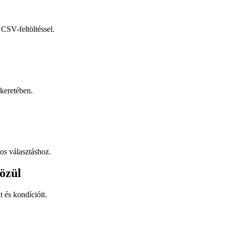
CSV-feltöltéssel.
keretében.
os választáshoz.
özül
t és kondícióit.