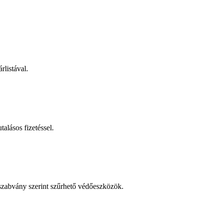
rlistával.
talásos fizetéssel.
 szabvány szerint szűrhető védőeszközök.