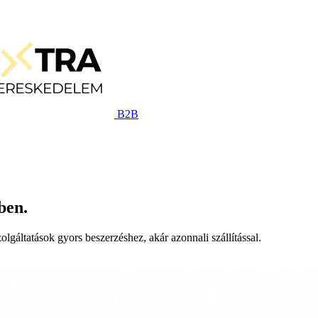
B2B
ben.
lgáltatások gyors beszerzéshez, akár azonnali szállítással.