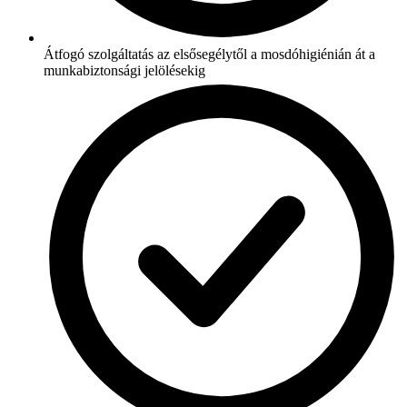
Átfogó szolgáltatás az elsősegélytől a mosdóhigiénián át a
munkabiztonsági jelölésekig