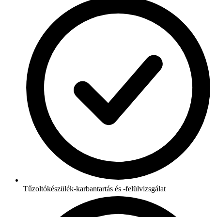
Tűzoltókészülék-karbantartás és -felülvizsgálat