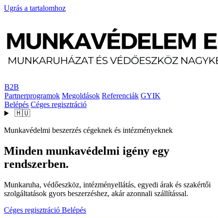
Ugrás a tartalomhoz
B2B
Partnerprogramok
Megoldások
Referenciák
GYIK
Belépés
Céges regisztráció
🇭🇺
Munkavédelmi beszerzés cégeknek és intézményeknek
Minden munkavédelmi igény egy
rendszerben.
Munkaruha, védőeszköz, intézményellátás, egyedi árak és szakértői
szolgáltatások gyors beszerzéshez, akár azonnali szállítással.
Céges regisztráció
Belépés