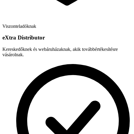
Viszonteladóknak
e
X
tra Distributor
Kereskedőknek és webáruházaknak, akik továbbértékesítésre
vásárolnak.