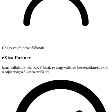
Céges végfelhasználóknak
e
X
tra Partner
Ipari vállalatoknak, KKV-knak és nagyvállalati beszerzőknek, akik
a saját dolgozóikat szerelik fel.