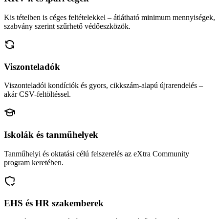
Kis tételben is céges feltételekkel – átlátható minimum mennyiségek,
szabvány szerint szűrhető védőeszközök.
Viszonteladók
Viszonteladói kondíciók és gyors, cikkszám-alapú újrarendelés –
akár CSV-feltöltéssel.
Iskolák és tanműhelyek
Tanműhelyi és oktatási célú felszerelés az eXtra Community
program keretében.
EHS és HR szakemberek