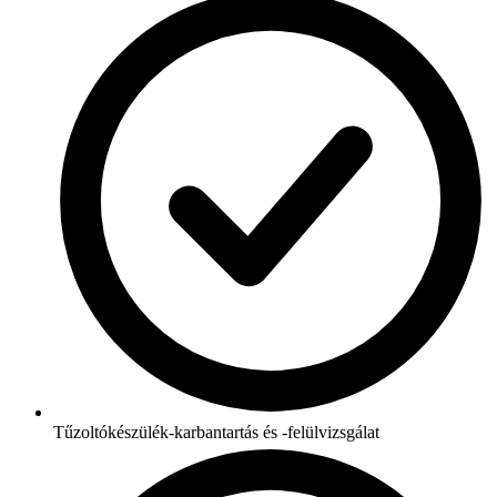
Tűzoltókészülék-karbantartás és -felülvizsgálat