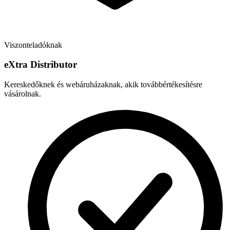
Viszonteladóknak
e
X
tra Distributor
Kereskedőknek és webáruházaknak, akik továbbértékesítésre
vásárolnak.