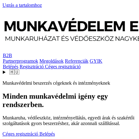
Ugrás a tartalomhoz
B2B
Partnerprogramok
Megoldások
Referenciák
GYIK
Belépés
Regisztráció
Céges regisztráció
🇭🇺
Munkavédelmi beszerzés cégeknek és intézményeknek
Minden munkavédelmi igény egy
rendszerben.
Munkaruha, védőeszköz, intézményellátás, egyedi árak és szakértői
szolgáltatások gyors beszerzéshez, akár azonnali szállítással.
Céges regisztráció
Belépés