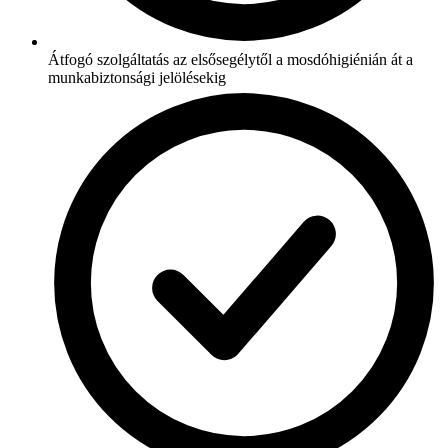
Átfogó szolgáltatás az elsősegélytől a mosdóhigiénián át a
munkabiztonsági jelölésekig