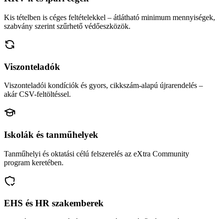
Kis tételben is céges feltételekkel – átlátható minimum mennyiségek,
szabvány szerint szűrhető védőeszközök.
Viszonteladók
Viszonteladói kondíciók és gyors, cikkszám-alapú újrarendelés –
akár CSV-feltöltéssel.
Iskolák és tanműhelyek
Tanműhelyi és oktatási célú felszerelés az eXtra Community
program keretében.
EHS és HR szakemberek