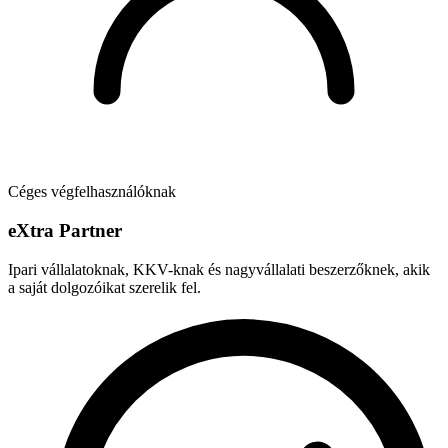
Céges végfelhasználóknak
e
X
tra Partner
Ipari vállalatoknak, KKV-knak és nagyvállalati beszerzőknek, akik
a saját dolgozóikat szerelik fel.