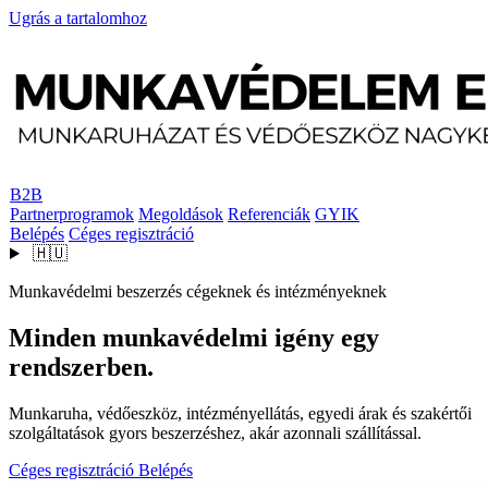
Ugrás a tartalomhoz
B2B
Partnerprogramok
Megoldások
Referenciák
GYIK
Belépés
Céges regisztráció
🇭🇺
Munkavédelmi beszerzés cégeknek és intézményeknek
Minden munkavédelmi igény egy
rendszerben.
Munkaruha, védőeszköz, intézményellátás, egyedi árak és szakértői
szolgáltatások gyors beszerzéshez, akár azonnali szállítással.
Céges regisztráció
Belépés