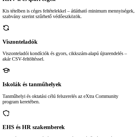
Kis tételben is céges feltételekkel – átlátható minimum mennyiségek,
szabvány szerint szűrhető védőeszközök.
Viszonteladók
Viszonteladói kondíciók és gyors, cikkszám-alapú újrarendelés –
akár CSV-feltöltéssel.
Iskolák és tanműhelyek
Tanműhelyi és oktatási célú felszerelés az eXtra Community
program keretében.
EHS és HR szakemberek