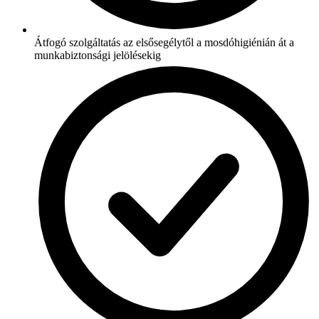
Átfogó szolgáltatás az elsősegélytől a mosdóhigiénián át a
munkabiztonsági jelölésekig