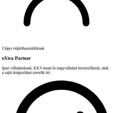
Céges végfelhasználóknak
e
X
tra Partner
Ipari vállalatoknak, KKV-knak és nagyvállalati beszerzőknek, akik
a saját dolgozóikat szerelik fel.