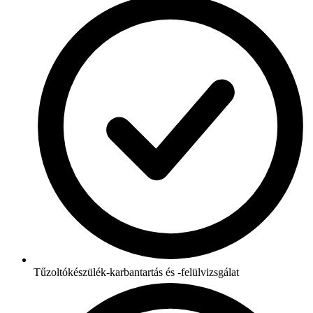
Tűzoltókészülék-karbantartás és -felülvizsgálat