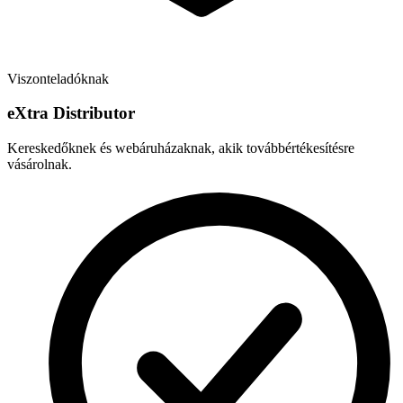
Viszonteladóknak
e
X
tra Distributor
Kereskedőknek és webáruházaknak, akik továbbértékesítésre
vásárolnak.