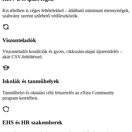
Kis tételben is céges feltételekkel – átlátható minimum mennyiségek,
szabvány szerint szűrhető védőeszközök.
Viszonteladók
Viszonteladói kondíciók és gyors, cikkszám-alapú újrarendelés –
akár CSV-feltöltéssel.
Iskolák és tanműhelyek
Tanműhelyi és oktatási célú felszerelés az eXtra Community
program keretében.
EHS és HR szakemberek