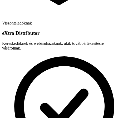
Viszonteladóknak
e
X
tra Distributor
Kereskedőknek és webáruházaknak, akik továbbértékesítésre
vásárolnak.