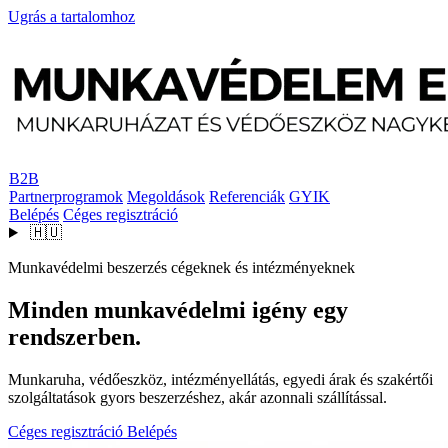
Ugrás a tartalomhoz
B2B
Partnerprogramok
Megoldások
Referenciák
GYIK
Belépés
Céges regisztráció
🇭🇺
Munkavédelmi beszerzés cégeknek és intézményeknek
Minden munkavédelmi igény egy
rendszerben.
Munkaruha, védőeszköz, intézményellátás, egyedi árak és szakértői
szolgáltatások gyors beszerzéshez, akár azonnali szállítással.
Céges regisztráció
Belépés