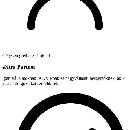
Céges végfelhasználóknak
e
X
tra Partner
Ipari vállalatoknak, KKV-knak és nagyvállalati beszerzőknek, akik
a saját dolgozóikat szerelik fel.