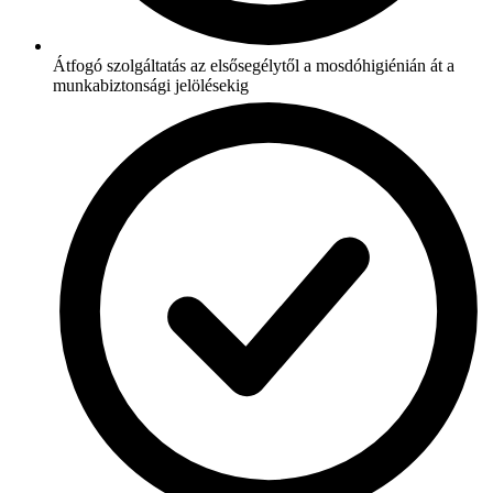
Átfogó szolgáltatás az elsősegélytől a mosdóhigiénián át a
munkabiztonsági jelölésekig