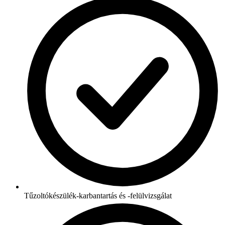
Tűzoltókészülék-karbantartás és -felülvizsgálat