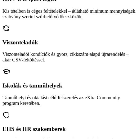
Kis tételben is céges feltételekkel – átlátható minimum mennyiségek,
szabvány szerint szűrhető védőeszközök.
Viszonteladók
Viszonteladói kondíciók és gyors, cikkszám-alapú újrarendelés –
akár CSV-feltöltéssel.
Iskolák és tanműhelyek
Tanműhelyi és oktatási célú felszerelés az eXtra Community
program keretében.
EHS és HR szakemberek