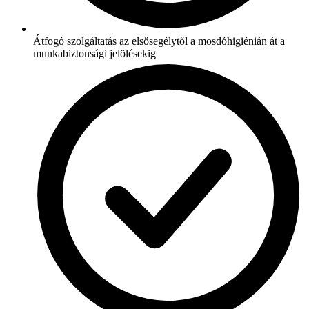
Átfogó szolgáltatás az elsősegélytől a mosdóhigiénián át a
munkabiztonsági jelölésekig