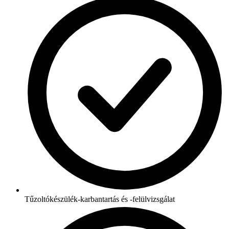
Tűzoltókészülék-karbantartás és -felülvizsgálat