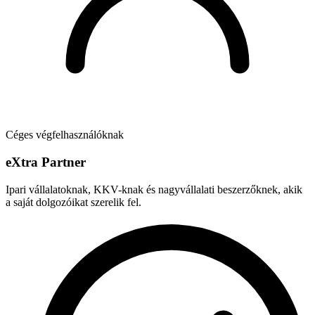
Céges végfelhasználóknak
e
X
tra Partner
Ipari vállalatoknak, KKV-knak és nagyvállalati beszerzőknek, akik
a saját dolgozóikat szerelik fel.