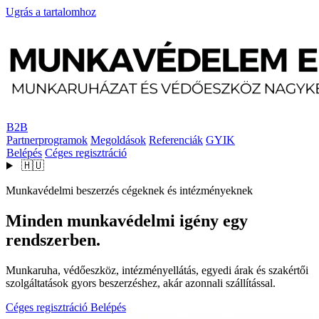
Ugrás a tartalomhoz
B2B
Partnerprogramok
Megoldások
Referenciák
GYIK
Belépés
Céges regisztráció
🇭🇺
Munkavédelmi beszerzés cégeknek és intézményeknek
Minden munkavédelmi igény egy
rendszerben.
Munkaruha, védőeszköz, intézményellátás, egyedi árak és szakértői
szolgáltatások gyors beszerzéshez, akár azonnali szállítással.
Céges regisztráció
Belépés