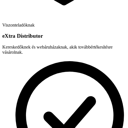
Viszonteladóknak
e
X
tra Distributor
Kereskedőknek és webáruházaknak, akik továbbértékesítésre
vásárolnak.