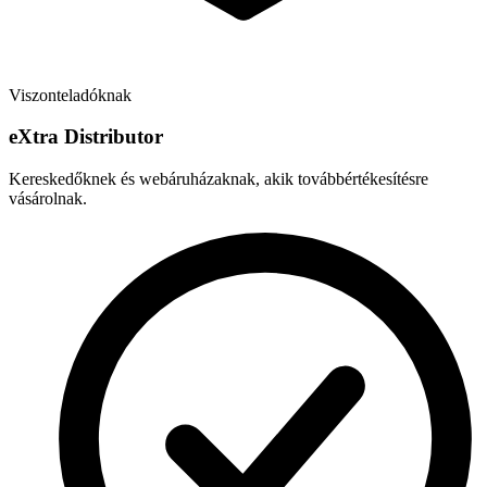
Viszonteladóknak
e
X
tra Distributor
Kereskedőknek és webáruházaknak, akik továbbértékesítésre
vásárolnak.