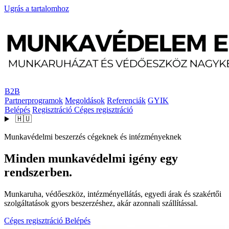
Ugrás a tartalomhoz
B2B
Partnerprogramok
Megoldások
Referenciák
GYIK
Belépés
Regisztráció
Céges regisztráció
🇭🇺
Munkavédelmi beszerzés cégeknek és intézményeknek
Minden munkavédelmi igény egy
rendszerben.
Munkaruha, védőeszköz, intézményellátás, egyedi árak és szakértői
szolgáltatások gyors beszerzéshez, akár azonnali szállítással.
Céges regisztráció
Belépés