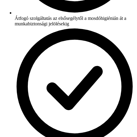
Átfogó szolgáltatás az elsősegélytől a mosdóhigiénián át a
munkabiztonsági jelölésekig