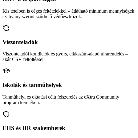
Kis tételben is céges feltételekkel – átlátható minimum mennyiségek,
szabvány szerint szűrhető védőeszközök.
Viszonteladók
Viszonteladói kondíciók és gyors, cikkszám-alapú újrarendelés –
akár CSV-feltöltéssel.
Iskolák és tanműhelyek
Tanműhelyi és oktatási célú felszerelés az eXtra Community
program keretében.
EHS és HR szakemberek