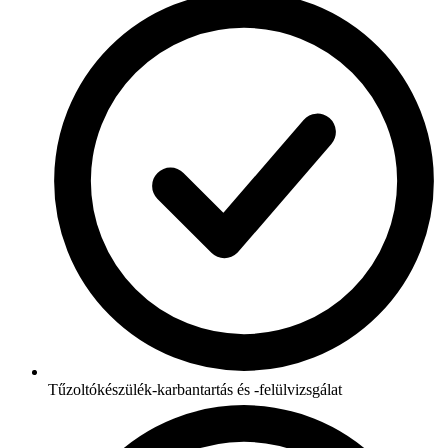
Tűzoltókészülék-karbantartás és -felülvizsgálat