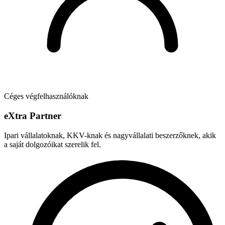
Céges végfelhasználóknak
e
X
tra Partner
Ipari vállalatoknak, KKV-knak és nagyvállalati beszerzőknek, akik
a saját dolgozóikat szerelik fel.