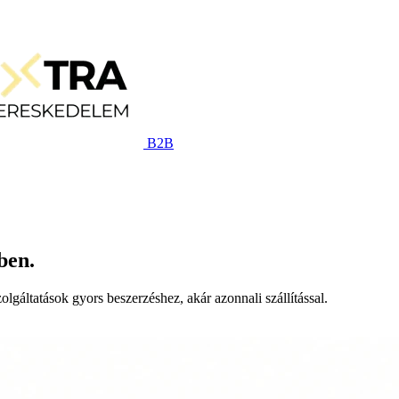
B2B
ben.
lgáltatások gyors beszerzéshez, akár azonnali szállítással.