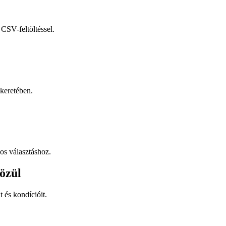
CSV-feltöltéssel.
keretében.
os választáshoz.
özül
t és kondícióit.