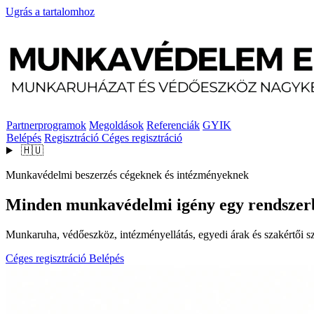
Ugrás a tartalomhoz
Partnerprogramok
Megoldások
Referenciák
GYIK
Belépés
Regisztráció
Céges regisztráció
🇭🇺
Munkavédelmi beszerzés cégeknek és intézményeknek
Minden munkavédelmi igény egy rendszer
Munkaruha, védőeszköz, intézményellátás, egyedi árak és szakértői szo
Céges regisztráció
Belépés