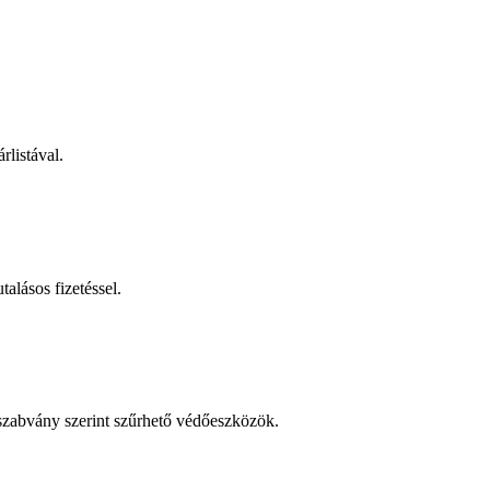
rlistával.
talásos fizetéssel.
 szabvány szerint szűrhető védőeszközök.