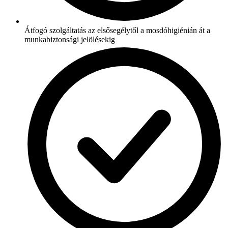
Átfogó szolgáltatás az elsősegélytől a mosdóhigiénián át a
munkabiztonsági jelölésekig