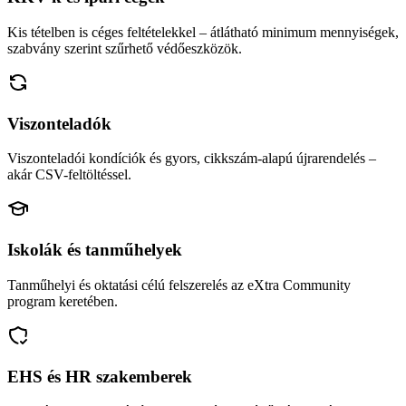
Kis tételben is céges feltételekkel – átlátható minimum mennyiségek,
szabvány szerint szűrhető védőeszközök.
Viszonteladók
Viszonteladói kondíciók és gyors, cikkszám-alapú újrarendelés –
akár CSV-feltöltéssel.
Iskolák és tanműhelyek
Tanműhelyi és oktatási célú felszerelés az eXtra Community
program keretében.
EHS és HR szakemberek