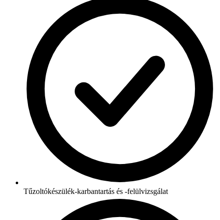
Tűzoltókészülék-karbantartás és -felülvizsgálat