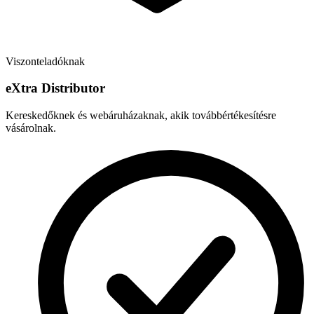
Viszonteladóknak
e
X
tra Distributor
Kereskedőknek és webáruházaknak, akik továbbértékesítésre
vásárolnak.