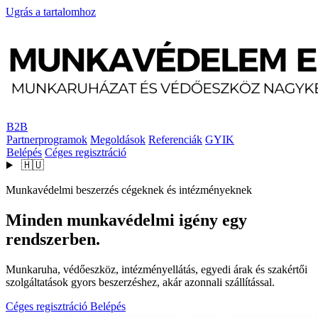
Ugrás a tartalomhoz
B2B
Partnerprogramok
Megoldások
Referenciák
GYIK
Belépés
Céges regisztráció
🇭🇺
Munkavédelmi beszerzés cégeknek és intézményeknek
Minden munkavédelmi igény egy
rendszerben.
Munkaruha, védőeszköz, intézményellátás, egyedi árak és szakértői
szolgáltatások gyors beszerzéshez, akár azonnali szállítással.
Céges regisztráció
Belépés