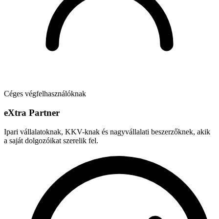
Céges végfelhasználóknak
e
X
tra Partner
Ipari vállalatoknak, KKV-knak és nagyvállalati beszerzőknek, akik
a saját dolgozóikat szerelik fel.