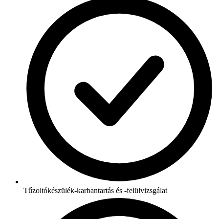
Tűzoltókészülék-karbantartás és -felülvizsgálat