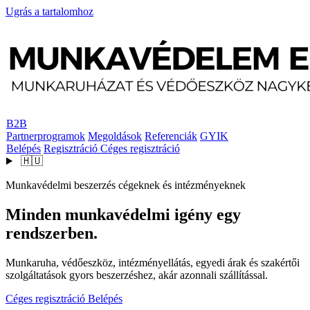
Ugrás a tartalomhoz
B2B
Partnerprogramok
Megoldások
Referenciák
GYIK
Belépés
Regisztráció
Céges regisztráció
🇭🇺
Munkavédelmi beszerzés cégeknek és intézményeknek
Minden munkavédelmi igény egy
rendszerben.
Munkaruha, védőeszköz, intézményellátás, egyedi árak és szakértői
szolgáltatások gyors beszerzéshez, akár azonnali szállítással.
Céges regisztráció
Belépés