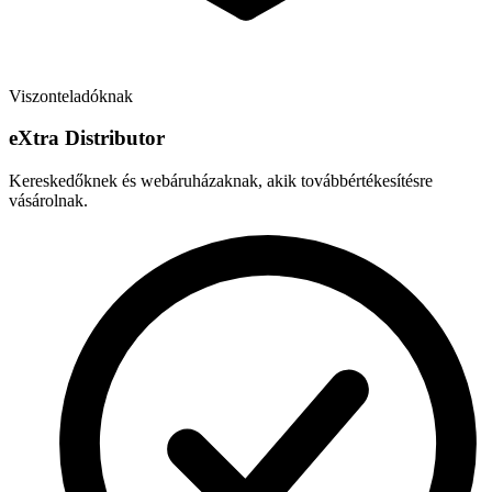
Viszonteladóknak
e
X
tra Distributor
Kereskedőknek és webáruházaknak, akik továbbértékesítésre
vásárolnak.