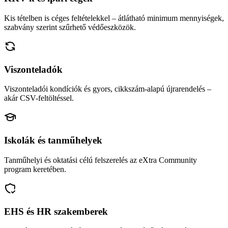
Kis tételben is céges feltételekkel – átlátható minimum mennyiségek,
szabvány szerint szűrhető védőeszközök.
Viszonteladók
Viszonteladói kondíciók és gyors, cikkszám-alapú újrarendelés –
akár CSV-feltöltéssel.
Iskolák és tanműhelyek
Tanműhelyi és oktatási célú felszerelés az eXtra Community
program keretében.
EHS és HR szakemberek