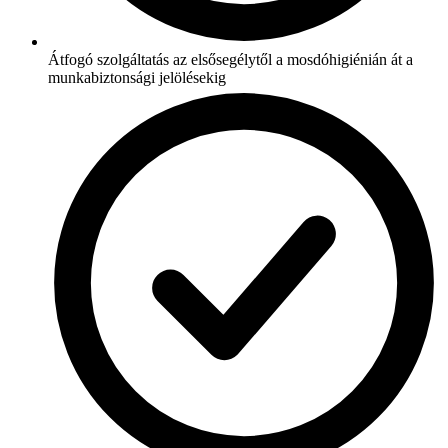
Átfogó szolgáltatás az elsősegélytől a mosdóhigiénián át a
munkabiztonsági jelölésekig