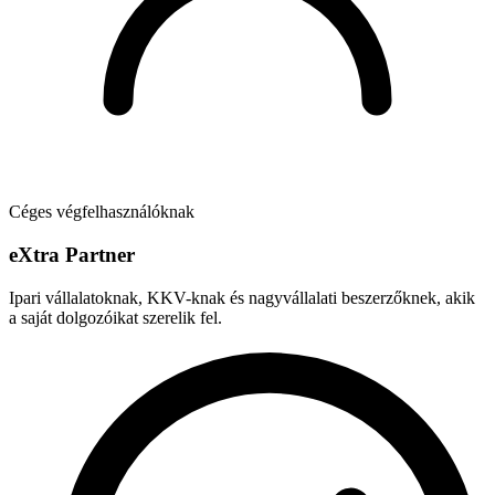
Céges végfelhasználóknak
e
X
tra Partner
Ipari vállalatoknak, KKV-knak és nagyvállalati beszerzőknek, akik
a saját dolgozóikat szerelik fel.