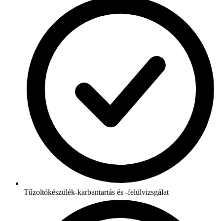
Tűzoltókészülék-karbantartás és -felülvizsgálat