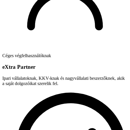
Céges végfelhasználóknak
e
X
tra Partner
Ipari vállalatoknak, KKV-knak és nagyvállalati beszerzőknek, akik
a saját dolgozóikat szerelik fel.