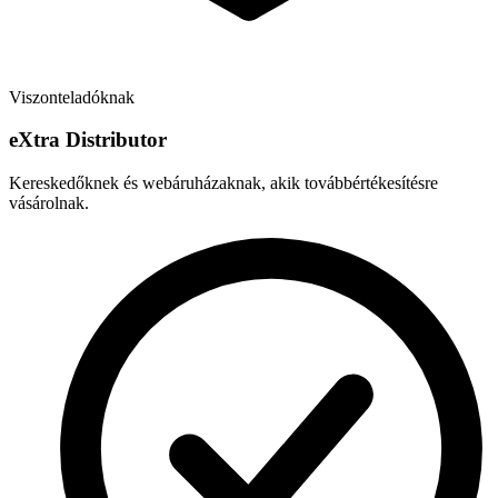
Viszonteladóknak
e
X
tra Distributor
Kereskedőknek és webáruházaknak, akik továbbértékesítésre
vásárolnak.