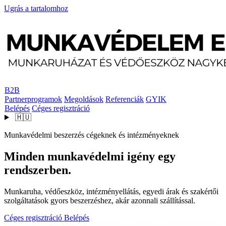
Ugrás a tartalomhoz
B2B
Partnerprogramok
Megoldások
Referenciák
GYIK
Belépés
Céges regisztráció
🇭🇺
Munkavédelmi beszerzés cégeknek és intézményeknek
Minden munkavédelmi igény egy
rendszerben.
Munkaruha, védőeszköz, intézményellátás, egyedi árak és szakértői
szolgáltatások gyors beszerzéshez, akár azonnali szállítással.
Céges regisztráció
Belépés