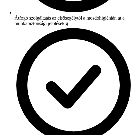
Átfogó szolgáltatás az elsősegélytől a mosdóhigiénián át a
munkabiztonsági jelölésekig