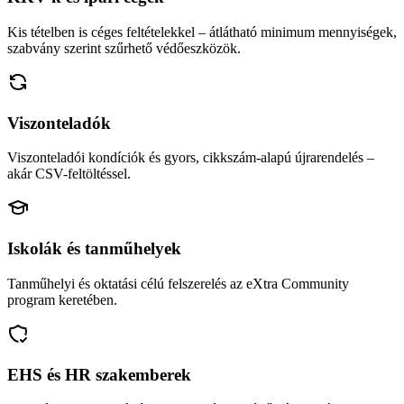
Kis tételben is céges feltételekkel – átlátható minimum mennyiségek,
szabvány szerint szűrhető védőeszközök.
Viszonteladók
Viszonteladói kondíciók és gyors, cikkszám-alapú újrarendelés –
akár CSV-feltöltéssel.
Iskolák és tanműhelyek
Tanműhelyi és oktatási célú felszerelés az eXtra Community
program keretében.
EHS és HR szakemberek